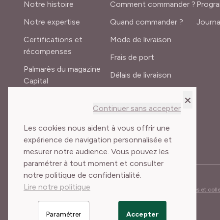
Notre histoire
Comment commander ?
Progra
Notre expertise
Quand commander ?
Journa
Certifications et
Mode de livraison
récompenses
Frais de port
Palmarès du magazine
Délais de livraison
Capital
Lexique du jardinier
×
Recrutement
Continuer sans accepter
Meilland International
Les cookies nous aident à vous offrir une
expérience de navigation personnalisée et
mesurer notre audience. Vous pouvez les
paramétrer à tout moment et consulter
notre politique de confidentialité.
Lire notre politique
Conditions Générales de Vente
Mentions légales
Cookies et col
Paramétrer
Accepter