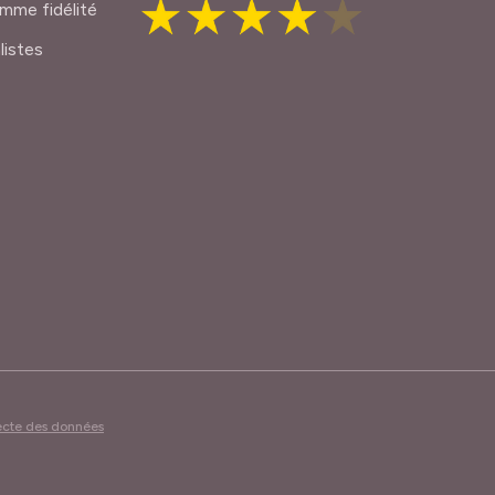
mme fidélité
listes
lecte des données