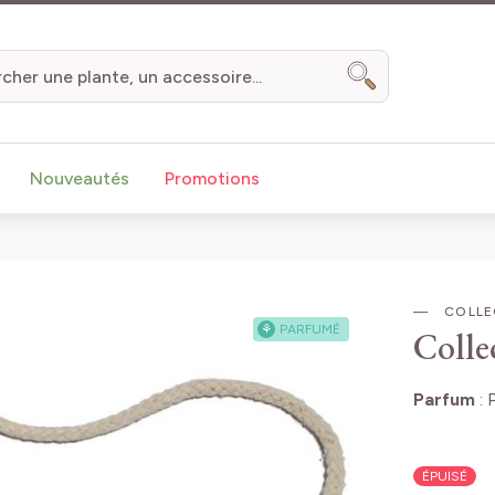
Chercher
Nouveautés
Promotions
COLLE
⚘
PARFUMÉ
Colle
Parfum
:
ÉPUISÉ