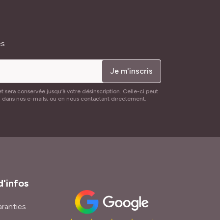
és
Je m'inscris
t sera conservée jusqu’à votre désinscription. Celle-ci peut
n dans nos e-mails, ou en nous contactant directement.
d'infos
ranties