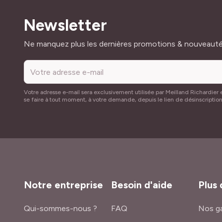
Newsletter
Adresse mail
Ne manquez plus les dernières promotions & nouveaut
Votre adresse e-mail sera exclusivement utilisée par Meilland Richardier e
se faire à tout moment, à votre demande, depuis le lien de désinscriptio
Notre entreprise
Besoin d'aide
Plus 
Qui-sommes-nous ?
FAQ
Nos ga