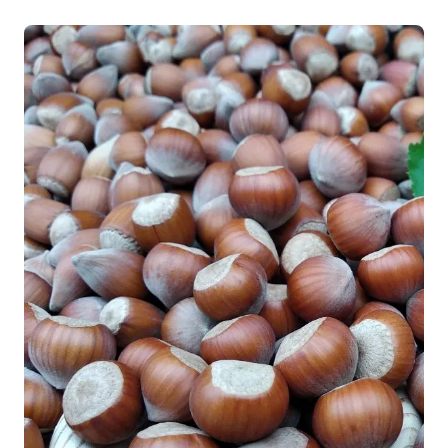
NOM COMMUN
DENSITÉ DE PLANTATION
Noisetier
1/m2
PARFUM
FACILITÉ DE CULTURE
Non parfumée
Très facile à réussir
TYPE DE PORT
HAUTEUR
Arbustif, Buisson
4 m
RISQUES POTENTIELS
INTÉRÊT DÉCORATIF
Plante pouvant entraîner une allergie respiratoire par le
Coloration automnale, Fructification décorative
pollen
LARGEUR ADULTE
RÉF
3 m
1000031
PÉRIODE DE RÉCOLTE
Septembre à Octobre
TYPE DE SOL