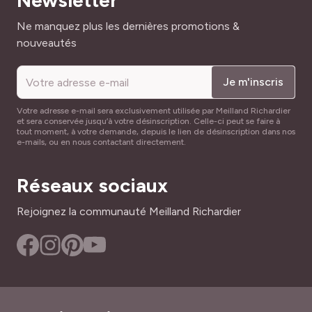
Newsletter
Normal
Idée assortiment
: la Campanule muralis habillera joliment
Adresse mail
Ne manquez plus les dernières promotions &
FAMILLE
le pied de
vos rosiers buissons à grandes fleurs
.
DENSITÉ DE PLANTATION
Vivaces
nouveautés
7/m2
Livrée en godet.
FEUILLAGE
Je m'inscris
FACILITÉ DE CULTURE
Semi-persistant
Très facile à réussir
Votre adresse e-mail sera exclusivement utilisée par Meilland Richardier
et sera conservée jusqu’à votre désinscription. Celle-ci peut se faire à
NOM COMMUN
HAUTEUR
tout moment, à votre demande, depuis le lien de désinscription dans nos
Campanule des murs, Campanule de Dalmatie
e-mails, ou en nous contactant directement.
20 cm
PARFUM
INTÉRÊT DÉCORATIF
Réseaux sociaux
Non parfumée
Durée de floraison, Feuillage persistant, Floraison
décorative, Couvre-sol
Rejoignez la communauté Meilland Richardier
TYPE DE PORT
Coussin, Couvre-sol
LARGEUR ADULTE
30 cm
RÉF
800472
TYPE DE SOL
Tous