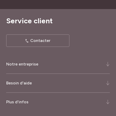
Service client
Contacter
Notre entreprise
Qui-sommes-nous ?
Besoin d'aide
Notre histoire
Notre expertise
FAQ
Plus d'infos
Certifications et récompenses
Comment commander ?
Palmarès du magazine Capital
Quand commander ?
Nos garanties