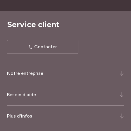
Service client
Contacter
Notre entreprise
Qui-sommes-nous ?
Besoin d'aide
Notre histoire
Notre expertise
FAQ
Plus d'infos
Certifications et récompenses
Comment commander ?