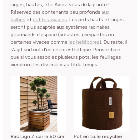
larges, hautes, etc. Aidez-vous de la plante !
Réservez des contenants peu profonds
aux
bulbes
et
petites vivaces
. Les pots hauts et larges
seront plus adaptés aux systèmes racinaires
gourmands d’espace (arbustes, grimpantes ou
certaines vivaces comme
les hellébores
). Du reste, il
s’agit surtout d’un choix esthétique. Pensez bien
que si vous associez plusieurs pots, les feuillages
viendront les dissimuler au fil du temps.
Bac Lign Z carré 60 cm
Pot en toile recyclée