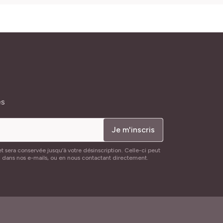
és
Je m'inscris
t sera conservée jusqu’à votre désinscription. Celle-ci peut
n dans nos e-mails, ou en nous contactant directement.