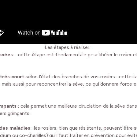
Les étapes à réaliser :
fanées
: cette étape est fondamentale pour libérer le rosier et
très court
selon l'état des branches de vos rosiers : cette ta
 mais aussi pour reconcentrer la sève, ce qui donnera force et v
rimpants
: cela permet une meilleure ciruclation de la sève da
iers grimpants.
 des maladies
: les rosiers, bien que résistants, peuvent être 
dïum ou co-chenilles) qu'il faut traiter en prévention pour évit