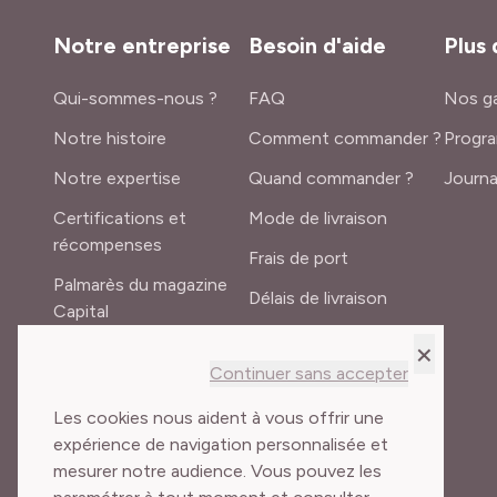
Notre entreprise
Besoin d'aide
Plus 
Qui-sommes-nous ?
FAQ
Nos ga
Notre histoire
Comment commander ?
Progra
Notre expertise
Quand commander ?
Journa
Certifications et
Mode de livraison
récompenses
Frais de port
Palmarès du magazine
Délais de livraison
Capital
Lexique du jardinier
×
Recrutement
Continuer sans accepter
Meilland International
Les cookies nous aident à vous offrir une
expérience de navigation personnalisée et
mesurer notre audience. Vous pouvez les