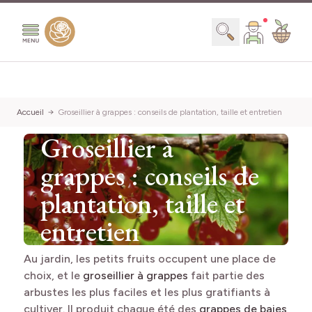
Aller au contenu
Chercher
Accueil
Groseillier à grappes : conseils de plantation, taille et entretien
Groseillier à
grappes : conseils de
plantation, taille et
entretien
Au jardin, les petits fruits occupent une place de
choix, et le
groseillier à grappes
fait partie des
arbustes les plus faciles et les plus gratifiants à
cultiver. Il produit chaque été des
grappes de baies