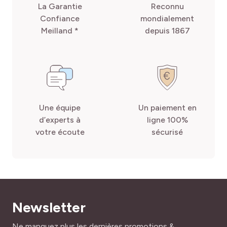
La Garantie
Reconnu
Confiance
mondialement
Meilland *
depuis 1867
Une équipe
Un paiement en
d’experts à
ligne 100%
votre écoute
sécurisé
Newsletter
Adresse mail
Ne manquez plus les dernières promotions &