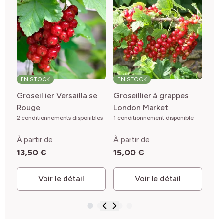
EN STOCK
EN STOCK
E
Groseillier Versaillaise
Groseillier à grappes
Gr
Rouge
London Market
Ri
2 conditionnements disponibles
1 conditionnement disponible
Va
3 c
À partir de
À partir de
À 
13,50 €
15,00 €
5
Voir le détail
Voir le détail