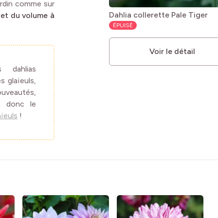
jardin comme sur
Dahlia collerette Pale Tiger
 et du volume à
ÉPUISÉ
Voir le détail
s dahlias
s glaïeuls,
ouveautés,
t donc le
aïeuls
!