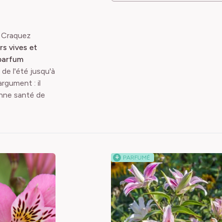
! Craquez
rs vives et
parfum
de l'été jusqu'à
argument : il
bonne santé de
⚘
PARFUMÉ