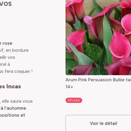
 VOS
r rose
sif, en bordure
llir vos
iné à
s fera craquer !
Arum Pink Persuasion Bulbe tai
es Incas
14+
, elle saura vous
ÉPUISÉ
 à l'automne
.
ositions et
Voir le détail