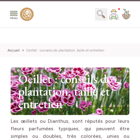
Aller au contenu
Chercher
Accueil
Oeillet : conseils de plantation, taille et entretien
Oeillet : conseils de
plantation, taille et
entretien
Les œillets ou Dianthus, sont réputés pour leurs
fleurs parfumées typiques, qui peuvent être
simples ou doubles, très colorées, unies ou