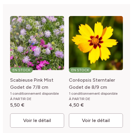
EN STOCK
EN STOCK
E
Scabieuse Pink Mist
Coréopsis Sterntaler
Ga
Godet de 7/8 cm
Godet de 8/9 cm
1 c
1 conditionnement disponible
1 conditionnement disponible
À 
À PARTIR DE
À PARTIR DE
4
5,50 €
4,50 €
Voir le détail
Voir le détail