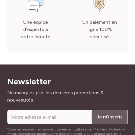
Une équipe
Un paiement en
d’experts à
ligne 100%
votre écoute
sécurisé
Newsletter
Adresse mail
Ne manquez plus les dernières promotions &
nouveautés
Je m'inscris
Votre adresse e-mail sera exclusivement utilisée par Meilland Richardier
et sera conservée jusqu’à votre désinscription. Celle-ci peut se faire à