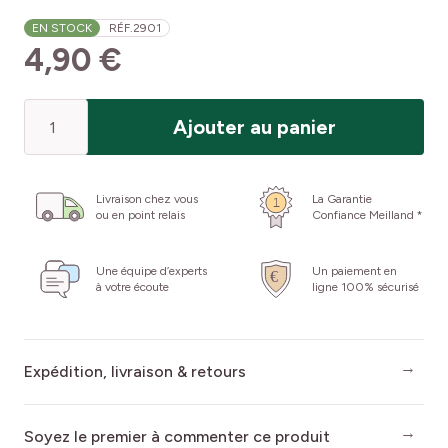
EN STOCK
RÉF.
2901
4,90 €
Quantité
Ajouter au panier
Livraison chez vous
La Garantie
ou en point relais
Confiance Meilland *
Une équipe d’experts
Un paiement en
à votre écoute
ligne 100% sécurisé
Expédition, livraison & retours
Soyez le premier à commenter ce produit