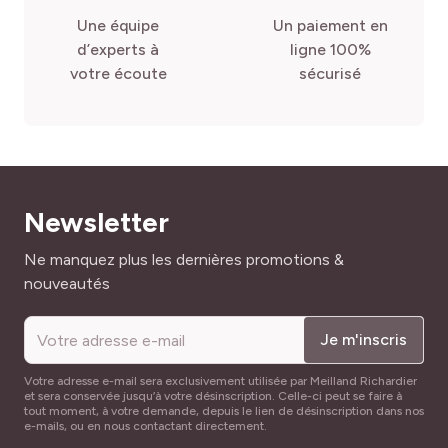
Une équipe
Un paiement en
d’experts à
ligne 100%
votre écoute
sécurisé
Newsletter
Adresse mail
Ne manquez plus les dernières promotions &
nouveautés
Je m'inscris
Votre adresse e-mail sera exclusivement utilisée par Meilland Richardier
et sera conservée jusqu’à votre désinscription. Celle-ci peut se faire à
tout moment, à votre demande, depuis le lien de désinscription dans nos
e-mails, ou en nous contactant directement.