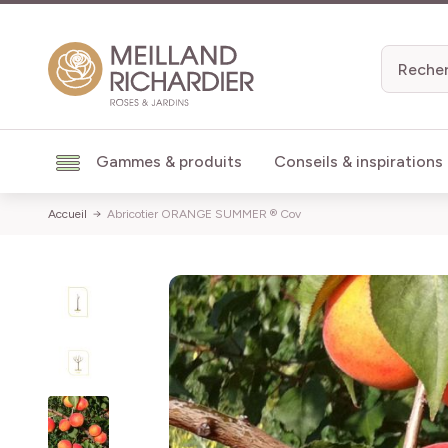
Aller au contenu
Gammes & produits
Conseils & inspirations
Accueil
Abricotier ORANGE SUMMER ® Cov