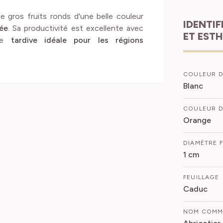
ros fruits ronds d'une belle couleur
IDENTIFICATION
rée
. Sa productivité est excellente avec
ET EST
ile
tardive idéale pour les régions
COULEUR D
Blanc
COULEUR D
Orange
DIAMÈTRE 
1 cm
FEUILLAGE
Caduc
NOM COM