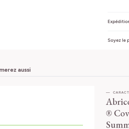
Expédition
Soyez le 
imerez aussi
CARACT
Abri
® Co
Summ