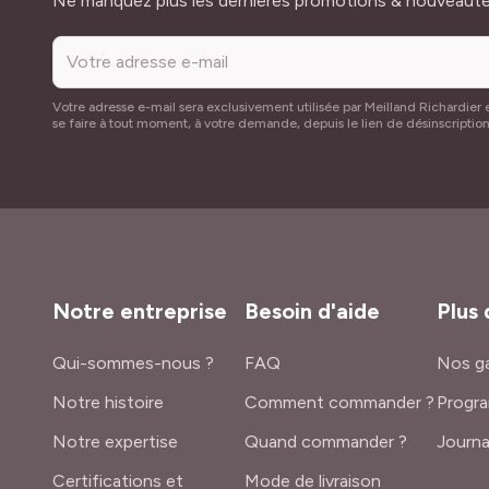
Ne manquez plus les dernières promotions & nouveaut
Votre adresse e-mail sera exclusivement utilisée par Meilland Richardier e
se faire à tout moment, à votre demande, depuis le lien de désinscriptio
Notre entreprise
Besoin d'aide
Plus 
Qui-sommes-nous ?
FAQ
Nos ga
Notre histoire
Comment commander ?
Progra
Notre expertise
Quand commander ?
Journa
Certifications et
Mode de livraison