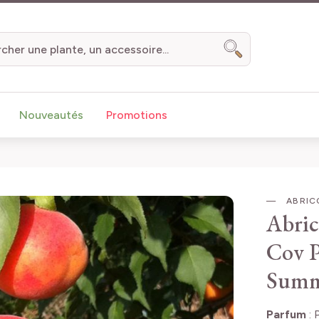
Chercher
Nouveautés
Promotions
ABRIC
Abri
Cov
Summ
Parfum
: