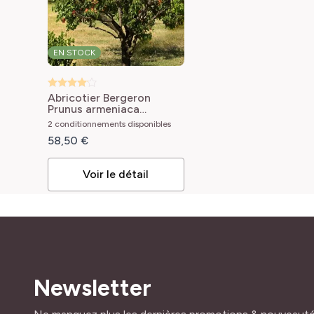
EN STOCK
Abricotier Bergeron
Prunus armeniaca
Bergeron
2 conditionnements disponibles
58,50 €
Voir le détail
Newsletter
Adresse mail