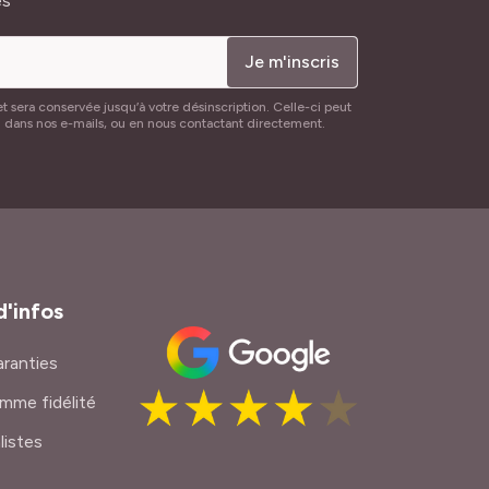
és
Je m'inscris
t sera conservée jusqu’à votre désinscription. Celle-ci peut
n dans nos e-mails, ou en nous contactant directement.
d'infos
ranties
mme fidélité
listes