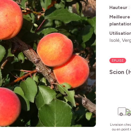
Hauteur
:
Meilleure
plantatio
Utilisatio
Isolé, Ver
ÉPUISÉ
Scion (
Livraison che
ou en point r