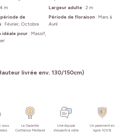
4 m
Largeur adulte
:
2 m
 période de
Période de floraison
:
Mars à
n
:
Février, Octobre
Avril
n idéale pour
:
Massif,
ger
Hauteur livrée env. 130/150cm)
z vous
La Garantie
Une équipe
Un paiement en
elais
Confiance Meilland
d’experts à votre
ligne 100%