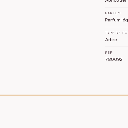
Abricotie
PARFUM
Parfum lég
TYPE DE P
Arbre
RÉF
780092