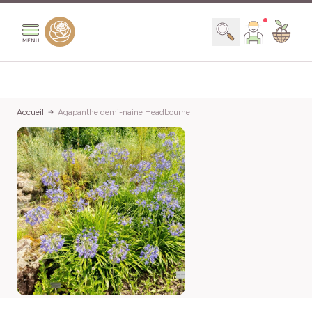
Aller au contenu
Chercher
Accueil
Agapanthe demi-naine Headbourne