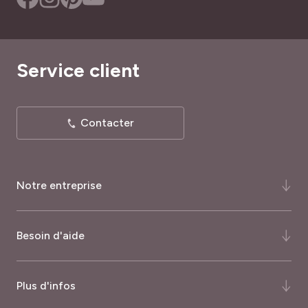
Service client
Contacter
Notre entreprise
Qui-sommes-nous ?
Besoin d'aide
Notre histoire
Notre expertise
FAQ
Plus d'infos
Certifications et récompenses
Comment commander ?