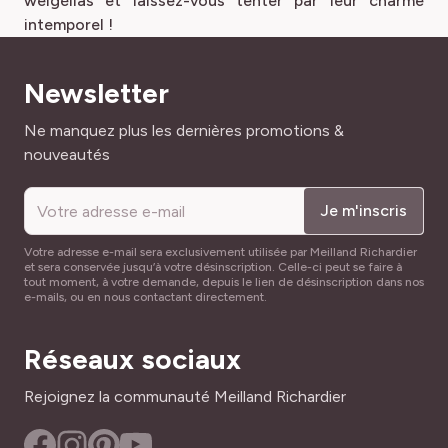
weigélias et laissez-vous tenter par leur charme
intemporel !
Newsletter
Adresse mail
Ne manquez plus les dernières promotions &
nouveautés
Je m'inscris
Votre adresse e-mail sera exclusivement utilisée par Meilland Richardier
et sera conservée jusqu’à votre désinscription. Celle-ci peut se faire à
tout moment, à votre demande, depuis le lien de désinscription dans nos
e-mails, ou en nous contactant directement.
Réseaux sociaux
Rejoignez la communauté Meilland Richardier