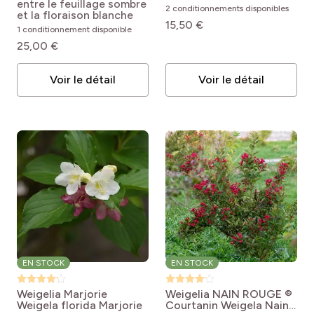
Courtacad1 cov
entre le feuillage sombre
Alexandra®
2 conditionnements disponibles
Intérêt décoratif
et la floraison blanche
pro
(4)
Mars
15,50 €
1 conditionnement disponible
25,00 €
pro
(2)
Feuillage décoratif
pro
(4)
Avril
Utilisation idéale pour
pro
(1)
Coloration automnale
pro
(4)
Mai
Voir le détail
Voir le détail
pro
(4)
Massif
pro
(3)
Floraison décorative
pro
(4)
Septembre
pro
(1)
Bordures et allées
pro
(1)
Couvre-sol
pro
(4)
Octobre
pro
(2)
Fond de massif
pro
(4)
Novembre
pro
(1)
Isolé
pro
(2)
Balcons et terrasses
pro
(3)
Haies
EN STOCK
EN STOCK
pro
(1)
Couvre-sol et talus
Weigelia Marjorie
Weigelia NAIN ROUGE ®
Weigela florida Marjorie
Courtanin
Weigela Nain