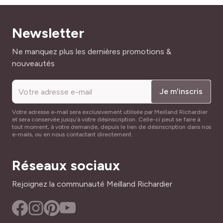
RUSTICITÉ
Très rustique
Newsletter
Adresse mail
Ne manquez plus les dernières promotions &
nouveautés
Je m'inscris
Votre adresse e-mail sera exclusivement utilisée par Meilland Richardier
et sera conservée jusqu’à votre désinscription. Celle-ci peut se faire à
tout moment, à votre demande, depuis le lien de désinscription dans nos
e-mails, ou en nous contactant directement.
Réseaux sociaux
Rejoignez la communauté Meilland Richardier