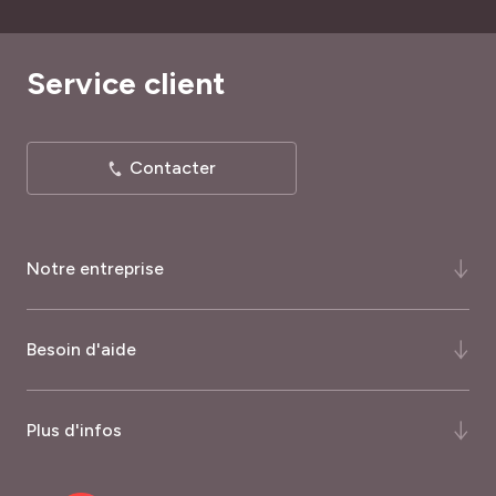
Service client
Contacter
Notre entreprise
Qui-sommes-nous ?
Besoin d'aide
Notre histoire
Notre expertise
FAQ
Plus d'infos
Certifications et récompenses
Comment commander ?
Palmarès du magazine Capital
Quand commander ?
Nos garanties