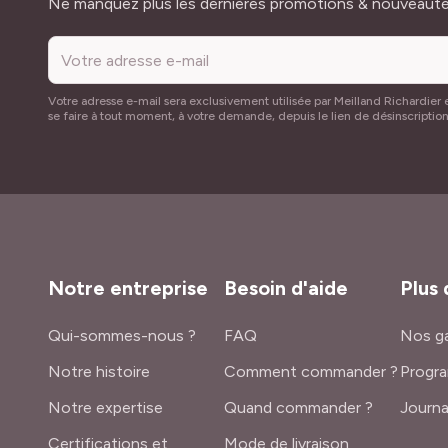
Adresse mail
Ne manquez plus les dernières promotions & nouveaut
Votre adresse e-mail sera exclusivement utilisée par Meilland Richardier e
se faire à tout moment, à votre demande, depuis le lien de désinscriptio
Notre entreprise
Besoin d'aide
Plus 
Qui-sommes-nous ?
FAQ
Nos ga
Notre histoire
Comment commander ?
Progra
Notre expertise
Quand commander ?
Journa
Certifications et
Mode de livraison