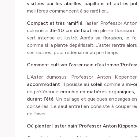
visitées par les abeilles, papillons et autres pol
mellifères commencent à se raréfier…
Compact et très ramifié
, l’aster ‘Professor Ant
culmine à
35-40 cm de haut
en pleine floraison. 
vert intense et lustré. Après sa floraison, le 
comme si la plante dépérissait. L’aster rentre alo
ses racines, pour redémarrer au printemps.
Comment cultiver l’aster nain d’automne ‘Profes
L’Aster dumosus ‘Professor Anton Kippenbe
accommodant
. Il pousse au
soleil
comme à
mi-o
de préférence
enrichie en matières organiques
,
durant l’été
. Un paillage et quelques arrosages 
conseillés. Le seul entretien consiste à couper le
de l’hiver.
Où planter l’aster nain ‘Professor Anton Kippenb