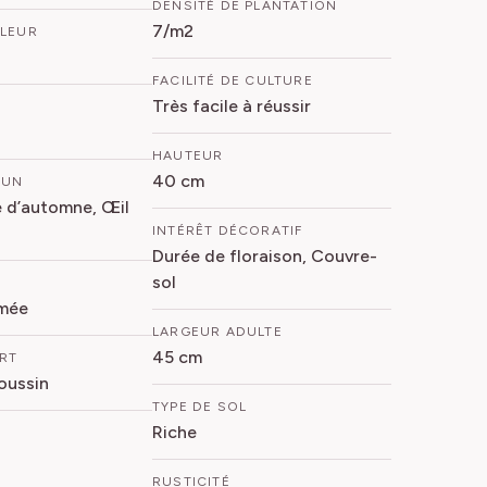
DENSITÉ DE PLANTATION
7/m2
FLEUR
FACILITÉ DE CULTURE
Très facile à réussir
HAUTEUR
40 cm
MUN
 d’automne, Œil
INTÉRÊT DÉCORATIF
Durée de floraison, Couvre-
sol
mée
LARGEUR ADULTE
45 cm
ORT
oussin
TYPE DE SOL
Riche
RUSTICITÉ