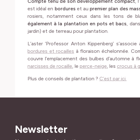
Compte tenu de son développement compact
, 
est idéal en
bordures
et au
premier plan des mass
rosiers, notamment ceux dans les tons de b
également à la plantation en pots et bacs
, dan
jardin) et de terreau pour plantation.
L’aster ‘Professor Anton Kippenberg’ s’associ
bordures et rocailles
à floraison échelonnée. Comm
couvre l’emplacement des bulbes d’automne à fl
narcisses de rocaille
, le
perce-neige
, les
crocus à g
Plus de conseils de plantation ?
C’est par ici.
Newsletter