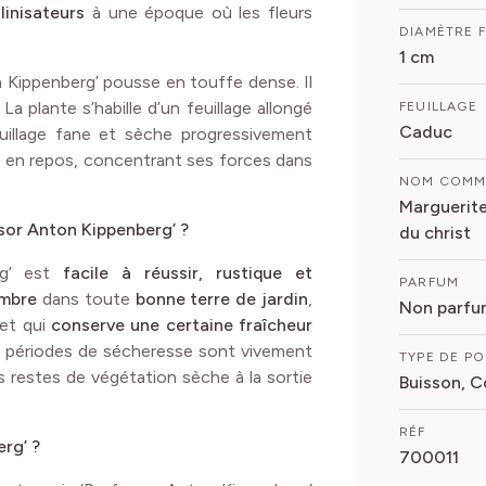
linisateurs
à une époque où les fleurs
DIAMÈTRE 
1 cm
on Kippenberg’ pousse en touffe dense. Il
La plante s’habille d’un feuillage allongé
FEUILLAGE
Caduc
feuillage fane et sèche progressivement
rs en repos, concentrant ses forces dans
NOM COM
Marguerite
sor Anton Kippenberg’ ?
du christ
rg’ est
facile à réussir,
rustique et
PARFUM
mbre
dans toute
bonne terre de jardin
,
Non parfu
 et qui
conserve une certaine fraîcheur
en périodes de sécheresse sont vivement
TYPE DE P
s restes de végétation sèche à la sortie
Buisson, C
RÉF
erg’ ?
700011