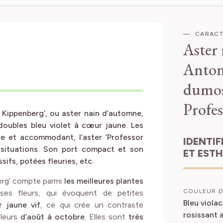
CARACT
Aster
Anton
dumo
Profe
n Kippenberg’, ou aster nain d’automne,
doubles bleu violet à cœur jaune. Les
que et accommodant, l’aster ‘Professor
IDENTIFICATION
situations. Son port compact et son
ET EST
sifs, potées fleuries, etc.
erg’ compte parmi
les meilleures plantes
COULEUR D
ses fleurs, qui évoquent de petites
Bleu viola
 jaune vif
, ce qui crée un contraste
rosissant 
fleurs
d’août à octobre
. Elles sont
très