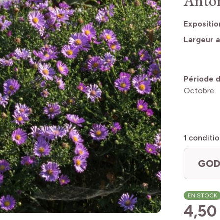
Anto
Expositio
Largeur a
Période d
Octobre
1
conditio
GOD
EN STOCK
4,50