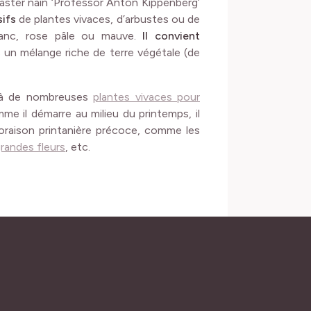
l’aster nain ‘Professor Anton Kippenberg’
ifs
de plantes vivaces, d’arbustes ou de
lanc, rose pâle ou mauve.
Il convient
s un mélange riche de terre végétale (de
e à de nombreuses
plantes vivaces pour
e il démarre au milieu du printemps, il
oraison printanière précoce, comme les
randes fleurs
, etc.