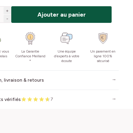
+
Ajouter au panier
-
z vous
La Garantie
Une équipe
Un paiement en
elais
Confiance Meilland
d’experts à votre
ligne 100%
*
écoute
sécurisé
, livraison & retours
ts vérifiés
7