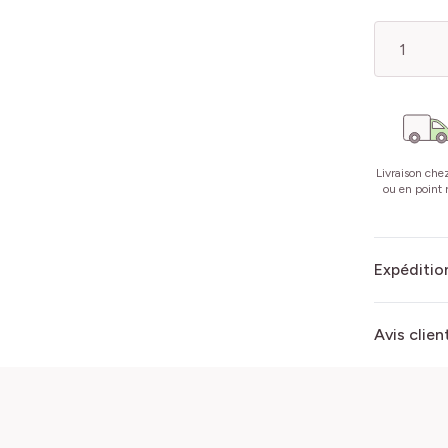
Quantité
Livraison che
ou en point r
Expédition
Avis clien