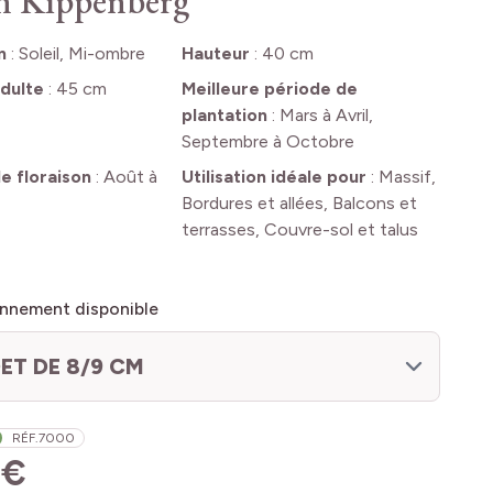
n Kippenberg
n
:
Soleil, Mi-ombre
Hauteur
:
40 cm
dulte
:
45 cm
Meilleure période de
plantation
:
Mars à Avril,
Septembre à Octobre
e floraison
:
Août à
Utilisation idéale pour
:
Massif,
Bordures et allées, Balcons et
terrasses, Couvre-sol et talus
nnement disponible
ET DE 8/9 CM
RÉF.
7000
 €