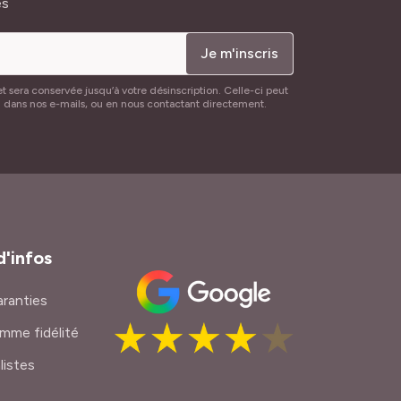
és
Je m'inscris
t sera conservée jusqu’à votre désinscription. Celle-ci peut
n dans nos e-mails, ou en nous contactant directement.
d'infos
ranties
mme fidélité
listes