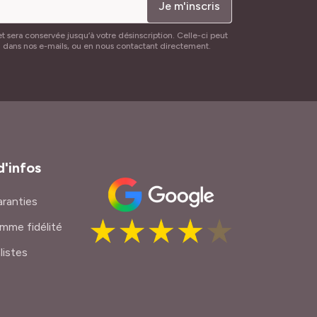
Je m'inscris
t sera conservée jusqu’à votre désinscription. Celle-ci peut
n dans nos e-mails, ou en nous contactant directement.
d'infos
ranties
mme fidélité
listes