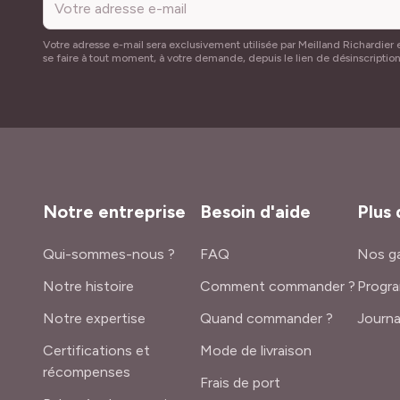
Votre adresse e-mail sera exclusivement utilisée par Meilland Richardier e
se faire à tout moment, à votre demande, depuis le lien de désinscriptio
Notre entreprise
Besoin d'aide
Plus 
Qui-sommes-nous ?
FAQ
Nos ga
Notre histoire
Comment commander ?
Progra
Notre expertise
Quand commander ?
Journa
Certifications et
Mode de livraison
récompenses
Frais de port