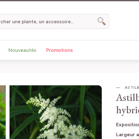
Chercher
Nouveautés
Promotions
ASTIL
Astil
hybri
Expositio
Largeur a