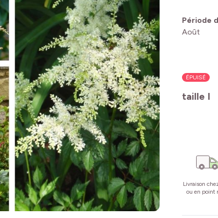
Période d
Août
ÉPUISÉ
taille I
Livraison che
ou en point r