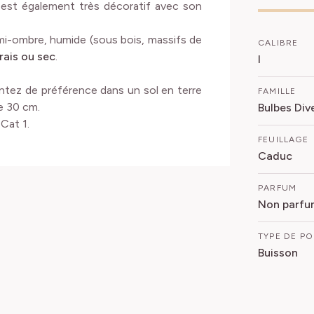
e est également très décoratif avec son
 mi-ombre, humide (sous bois, massifs de
CALIBRE
rais ou sec
.
I
lantez de préférence dans un sol en terre
FAMILLE
de 30 cm.
Bulbes Div
 Cat 1.
FEUILLAGE
Caduc
PARFUM
Non parfu
TYPE DE P
Buisson