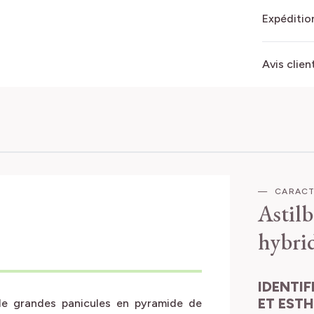
Expédition
Avis clien
CARACT
Astil
hybrid
IDENTIFICATION
ET EST
 de grandes panicules en pyramide de