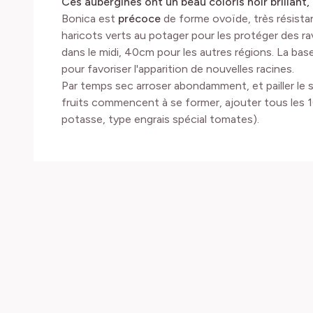
Ces aubergines ont un beau coloris noir brillant,
Bonica est
précoce
de forme ovoïde, très résistan
haricots verts au potager pour les protéger des r
dans le midi, 40cm pour les autres régions. La base
pour favoriser l'apparition de nouvelles racines.
Par temps sec arroser abondamment, et pailler le s
fruits commencent à se former, ajouter tous les 10
potasse, type engrais spécial tomates).