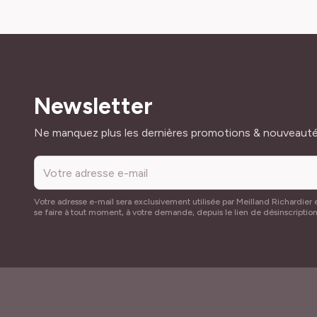
Newsletter
Adresse mail
Ne manquez plus les dernières promotions & nouveaut
Votre adresse e-mail sera exclusivement utilisée par Meilland Richardier e
se faire à tout moment, à votre demande, depuis le lien de désinscriptio