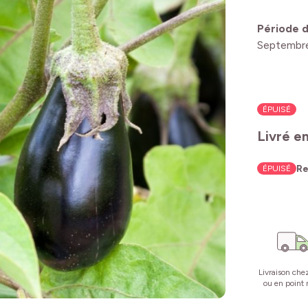
Période d
Septembr
ÉPUISÉ
Livré e
Re
ÉPUISÉ
Livraison che
ou en point r