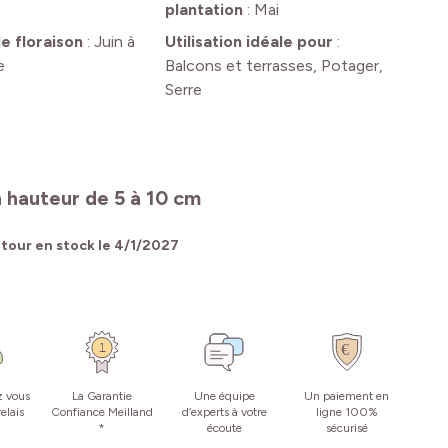
plantation
:
Mai
e floraison
:
Juin à
Utilisation idéale pour
:
e
Balcons et terrasses, Potager,
Serre
n hauteur de 5 à 10 cm
tour en stock le
4/1/2027
z vous
La Garantie
Une équipe
Un paiement en
elais
Confiance Meilland
d’experts à votre
ligne 100%
*
écoute
sécurisé