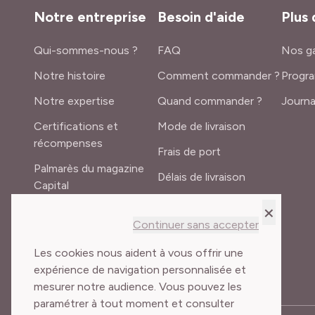
Notre entreprise
Besoin d'aide
Plus 
Qui-sommes-nous ?
FAQ
Nos ga
Notre histoire
Comment commander ?
Progra
Notre expertise
Quand commander ?
Journa
Certifications et
Mode de livraison
récompenses
Frais de port
Palmarès du magazine
Délais de livraison
Capital
Lexique du jardinier
×
Recrutement
Continuer sans accepter
Meilland International
Les cookies nous aident à vous offrir une
expérience de navigation personnalisée et
mesurer notre audience. Vous pouvez les
paramétrer à tout moment et consulter