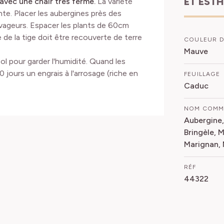
ET EST
 avec une chair très ferme.
La variété
te. Placer les aubergines près des
avageurs. Espacer les plants de 60cm
 de la tige doit être recouverte de terre
COULEUR D
Mauve
ol pour garder l'humidité. Quand les
 jours un engrais à l'arrosage (riche en
FEUILLAGE
Caduc
NOM COM
Aubergine,
Bringèle, 
Marignan,
RÉF
44322