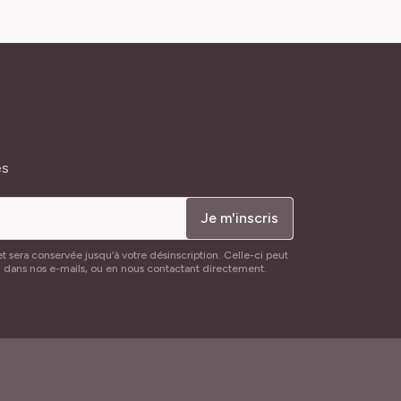
és
Je m'inscris
t sera conservée jusqu’à votre désinscription. Celle-ci peut
n dans nos e-mails, ou en nous contactant directement.