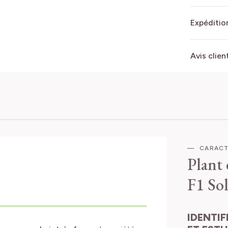
Expédition
Avis clien
CARACT
Plant
F1
So
IDENTIFICATION