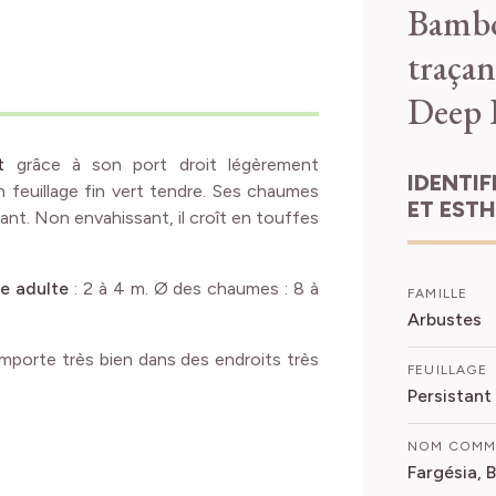
Bambo
traçan
Deep 
t
grâce à son port droit légèrement
IDENTIFICATION
feuillage fin vert tendre. Ses chaumes
ET EST
sant. Non envahissant, il croît en touffes
le adulte
: 2 à 4 m. Ø des chaumes : 8 à
FAMILLE
Arbustes
comporte très bien dans des endroits très
FEUILLAGE
Persistant
NOM COM
Fargésia, 