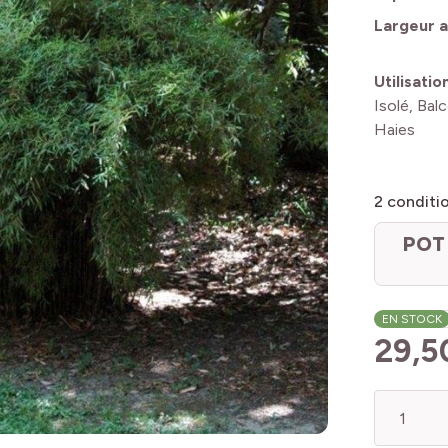
Largeur a
Utilisatio
Isolé, Bal
Haies
2
conditi
POT 
EN STOCK
29,5
Quantité