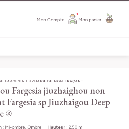
Mon Compte
Mon panier
U FARGESIA JIUZHAIGHOU NON TRAÇANT
u Fargesia jiuzhaighou non
nt
Fargesia sp Jiuzhaigou Deep
e ®
n
:
Mi-ombre, Ombre
Hauteur
:
2.50 m