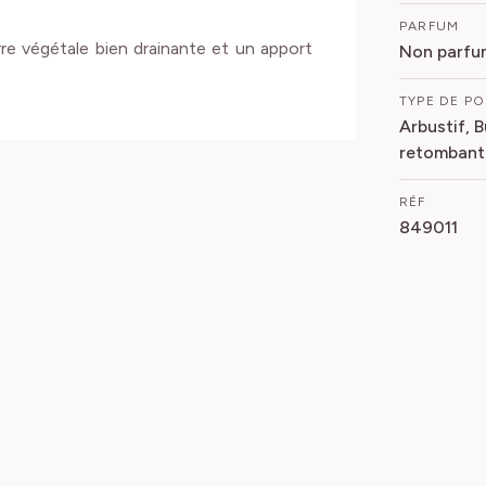
PARFUM
rre végétale bien drainante et un apport
Non parfu
TYPE DE P
Arbustif, 
retombant
RÉF
849011