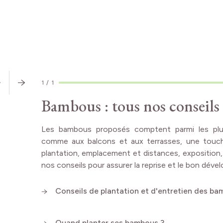
CONSEILS
D'EXPERT
1
/
1
Bambous : tous nos conseils
Les bambous proposés comptent parmi les plus 
comme aux balcons et aux terrasses, une touch
plantation, emplacement et distances, exposition,
nos conseils pour assurer la reprise et le bon dé
Conseils de plantation et d'entretien des b
Quand planter ses bambous ?