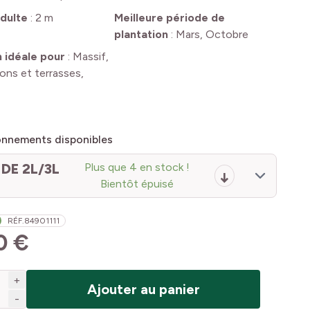
dulte
:
2 m
Meilleure période de
plantation
:
Mars, Octobre
n idéale pour
:
Massif,
cons et terrasses,
onnements disponibles
DE 2L/3L
Plus que 4 en stock !
Bientôt épuisé
RÉF.
84901111
0 €
+
Ajouter au panier
-