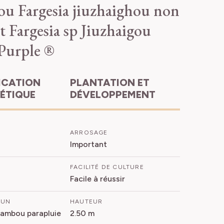
u Fargesia jiuzhaighou non
t
Fargesia sp Jiuzhaigou
Purple ®
PLANTATION ET
HÉTIQUE
DÉVELOPPEMENT
ARROSAGE
Important
FACILITÉ DE CULTURE
Facile à réussir
MUN
HAUTEUR
Bambou parapluie
2.50 m