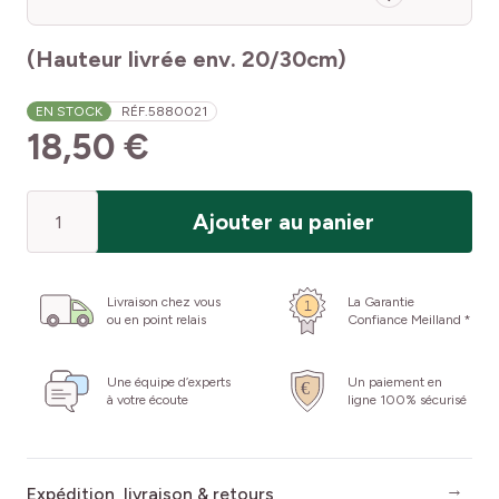
(Hauteur livrée env. 20/30cm)
EN STOCK
RÉF.
5880021
18,50 €
Quantité
Ajouter au panier
Livraison chez vous
La Garantie
ou en point relais
Confiance Meilland *
Une équipe d’experts
Un paiement en
à votre écoute
ligne 100% sécurisé
Expédition, livraison & retours