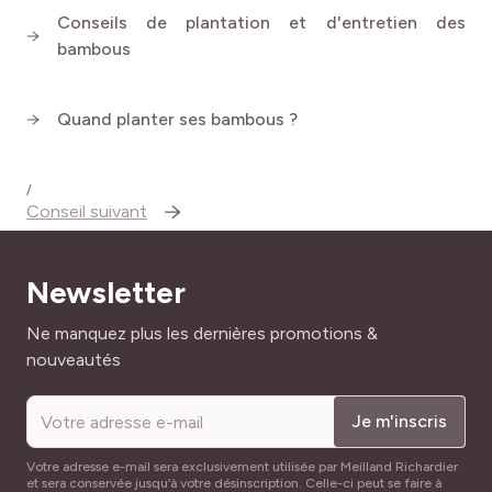
Conseils de plantation et d'entretien des
bambous
Quand planter ses bambous ?
/
Conseil suivant
Newsletter
Adresse mail
Ne manquez plus les dernières promotions &
nouveautés
Je m'inscris
Votre adresse e-mail sera exclusivement utilisée par Meilland Richardier
et sera conservée jusqu’à votre désinscription. Celle-ci peut se faire à