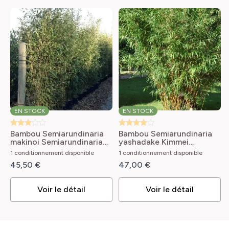
PARFUM
adulte
: 5 à 9 m - Catégorie : Moyens. Ø des chaumes : 30
FACILITÉ DE CULTURE
Non parfumée
Facile à réussir
à 70 mm
TYPE DE PORT
HAUTEUR
Arbustif, Érigé
7 m
RÉF
INTÉRÊT DÉCORATIF
5880022
Feuillage décoratif, Feuillage persistant, Port
architectural
EN STOCK
EN STOCK
LARGEUR ADULTE
Bambou Semiarundinaria
Bambou Semiarundinaria
2 m
makinoi
Semiarundinaria
yashadake Kimmei
makinoi
Semiarundinaria
1 conditionnement disponible
1 conditionnement disponible
yashadake Kimmei
TYPE DE SOL
45,50 €
47,00 €
Léger, Riche, Tous
Voir le détail
Voir le détail
RUSTICITÉ
Très rustique