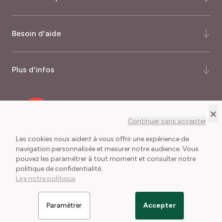
Qui-sommes-nous ?
Besoin d'aide
Notre histoire
Notre expertise
FAQ
Plus d'infos
Certifications et récompenses
Comment commander ?
Palmarès du magazine Capital
Quand commander ?
Nos garanties
×
Recrutement
Mode de livraison
Programme fidélité
Continuer sans accepter
Meilland International
Frais de port
Journalistes
Les cookies nous aident à vous offrir une expérience de
navigation personnalisée et mesurer notre audience. Vous
Délais de livraison
pouvez les paramétrer à tout moment et consulter notre
Conditions Générales de Vente
Mentions légales
Lexique du jardinier
politique de confidentialité.
Cookies et collecte des données
Lire notre politique
Paramétrer
Accepter