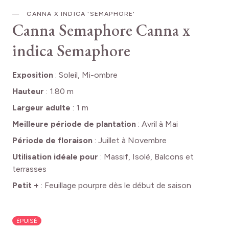
CANNA X INDICA 'SEMAPHORE'
Canna Semaphore
Canna x
indica Semaphore
Exposition
:
Soleil, Mi-ombre
Hauteur
:
1.80 m
Largeur adulte
:
1 m
Meilleure période de plantation
:
Avril à Mai
Période de floraison
:
Juillet à Novembre
Utilisation idéale pour
:
Massif, Isolé, Balcons et
terrasses
Petit +
:
Feuillage pourpre dès le début de saison
ÉPUISÉ