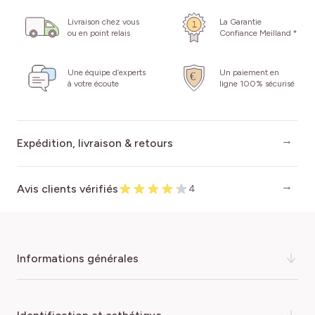
Livraison chez vous
La Garantie
ou en point relais
Confiance Meilland *
Une équipe d’experts
Un paiement en
à votre écoute
ligne 100% sécurisé
Expédition, livraison & retours
Avis clients vérifiés
4
informations générales
Sûrement la plus rustique des carottes !
Variété récente