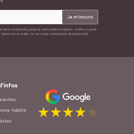
és
Je m'inscris
t sera conservée jusqu’à votre désinscription. Celle-ci peut
n dans nos e-mails, ou en nous contactant directement.
d'infos
ranties
mme fidélité
listes