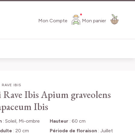
Mon Compte
Mon panier
 RAVE IBIS
i Rave Ibis
Apium graveolens
rapaceum Ibis
n
:
Soleil, Mi-ombre
Hauteur
:
60 cm
dulte
:
20 cm
Période de floraison
:
Juillet