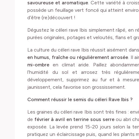
savoureuse et aromatique
. Cette variété à croi
possède un feuillage vert foncé qui atteint enviro
d’être (re)découvert !
Dégustez le céleri rave Ibis simplement râpé, en ré
purées originales, potages et veloutés, flans et gra
La culture du céleri rave Ibis réussit aisément dan
en humus, fraîche ou régulièrement arrosée
. Il 
mi-ombre
en climat aride. Paillez abondamme
l’humidité du sol et arrosez très régulièr
développement, supprimez au fur et à mesure l
jaunissent, cela favorise son grossissement.
Comment réussir le semis du céleri Rave Ibis ?
Les graines du céleri rave Ibis sont très fines : en
de
février à avril en terrine sous serre
ou abri ch
exposée. La levée prend 15-20 jours selon la tem
pratiquez un éclaircissage puis, quand les plants