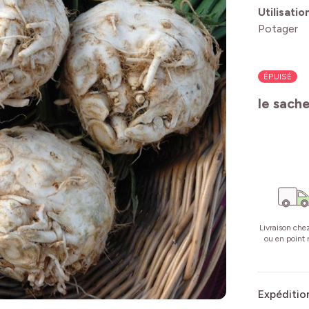
Utilisatio
Potager
ÉPUISÉ
le sach
Livraison che
ou en point r
Expédition