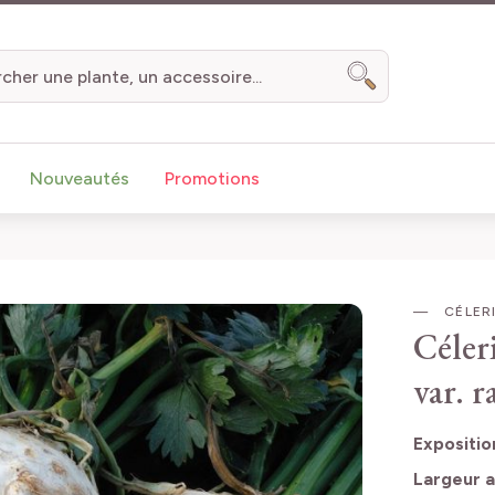
Chercher
Nouveautés
Promotions
CÉLERI
Céler
var. 
Expositio
Largeur a