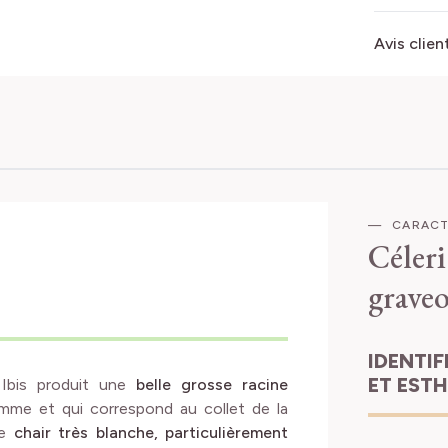
Avis clien
CARACT
Céleri
graveo
IDENTIFICATION
ET EST
e Ibis produit une
belle grosse racine
omme et qui correspond au collet de la
ne
chair très blanche, particulièrement