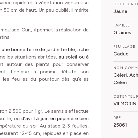
ssance rapide et à végétation vigoureuse
COULEUR D
n 50 cm de haut. Un peu oublié, il mérite
Jaune
FAMILLE
moulade. Cuit, il permet la réalisation de
Graines
tins.
FEUILLAGE
s
une bonne terre de jardin fertile, riche
Caduc
aime les situations abritées,
au soleil ou à
nt autour des plants pour conserver
NOM COM
ement. Lorsque la pomme débute son
Céleri, Ac
es feuilles du pourtour dès qu’elles
Cèleri
OBTENTEU
VILMORIN
viron 2 500 pour 1 gr. Le semis s’effectue
auffé, ou
d’avril à juin en pépinière
bien
RÉF
25861
pérature du sol. Au stade 2-3 feuilles,
 mesurent 12-15 cm, repiquez en place en