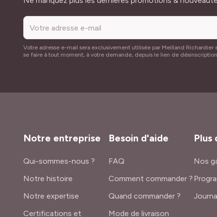
Ne manquez plus les dernières promotions & nouveaut
Votre adresse e-mail sera exclusivement utilisée par Meilland Richardier e
se faire à tout moment, à votre demande, depuis le lien de désinscriptio
Notre entreprise
Besoin d'aide
Plus 
Qui-sommes-nous ?
FAQ
Nos ga
Notre histoire
Comment commander ?
Progra
Notre expertise
Quand commander ?
Journa
Certifications et
Mode de livraison