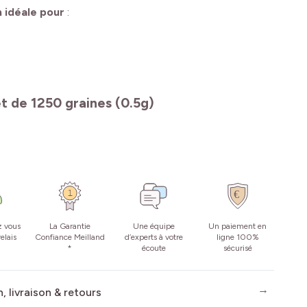
n idéale pour
:
et de 1250 graines (0.5g)
z vous
La Garantie
Une équipe
Un paiement en
elais
Confiance Meilland
d’experts à votre
ligne 100%
*
écoute
sécurisé
, livraison & retours