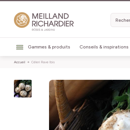
Aller au contenu
Gammes & produits
Conseils & inspirations
Accueil
Céleri Rave Ibis