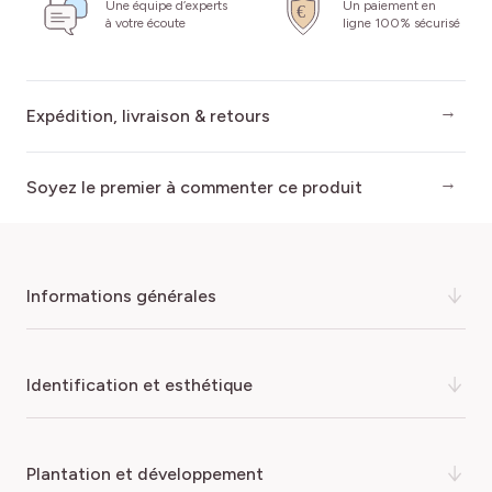
Une équipe d’experts
Un paiement en
à votre écoute
ligne 100% sécurisé
Expédition, livraison & retours
Soyez le premier à commenter ce produit
informations générales
La
Clématite Etoile Violette
est une plante grimpante
identification et esthétique
vigoureuse, idéale pour habiller un grillage, une pergola ou
un mur. Très florifère, elle séduit par ses
grandes fleurs
étoilées violettes
, qui apportent une touche vive et
COULEUR DE LA FLEUR
plantation et développement
raffinée au jardin. Sa croissance rapide et son port souple