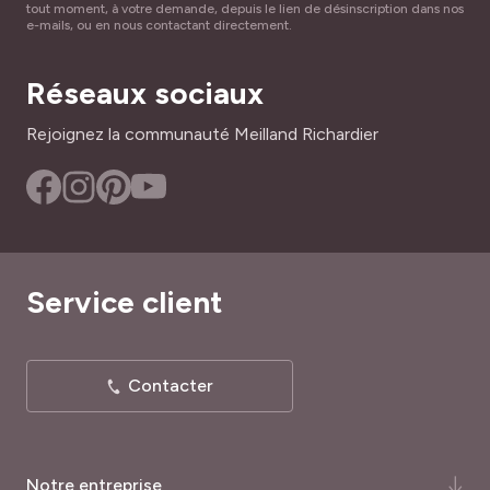
1 m
TAILLE À LA LIVRAISON
Réseaux sociaux
30 cm
Rejoignez la communauté Meilland Richardier
TYPE DE SOL
Tous
RUSTICITÉ
Rustique
Service client
Contacter
Notre entreprise