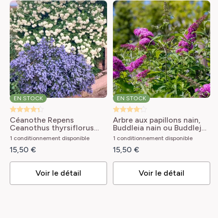
EN STOCK
EN STOCK
Céanothe Repens
Arbre aux papillons nain,
Ceanothus thyrsiflorus
Buddleia nain ou Buddleja
Repens
davidii Nanho Purple
1 conditionnement disponible
1 conditionnement disponible
Buddleja x davidii Nanho
15,50 €
15,50 €
Purple
Voir le détail
Voir le détail
informations générales