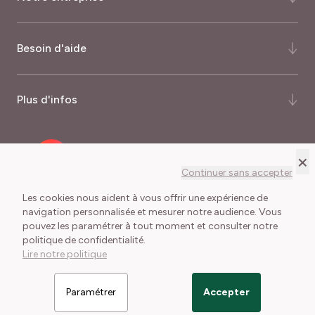
Qui-sommes-nous ?
Besoin d'aide
Notre histoire
Notre expertise
FAQ
Plus d'infos
Certifications et récompenses
Comment commander ?
Palmarès du magazine Capital
Quand commander ?
Nos garanties
Recrutement
Mode de livraison
Programme fidélité
×
Meilland International
Frais de port
Journalistes
Continuer sans accepter
Délais de livraison
Les cookies nous aident à vous offrir une expérience de
navigation personnalisée et mesurer notre audience. Vous
Conditions Générales de Vente
Mentions légales
Lexique du jardinier
pouvez les paramétrer à tout moment et consulter notre
Cookies et collecte des données
politique de confidentialité.
Lire notre politique
Paramétrer
Accepter