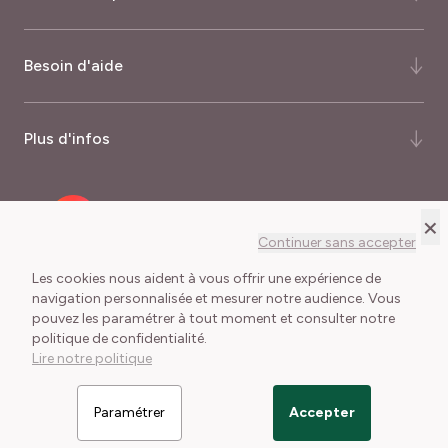
Qui-sommes-nous ?
Besoin d'aide
Notre histoire
Notre expertise
FAQ
Plus d'infos
Certifications et récompenses
Comment commander ?
Palmarès du magazine Capital
Quand commander ?
Nos garanties
×
Recrutement
Mode de livraison
Programme fidélité
Continuer sans accepter
Meilland International
Frais de port
Journalistes
Les cookies nous aident à vous offrir une expérience de
navigation personnalisée et mesurer notre audience. Vous
Délais de livraison
pouvez les paramétrer à tout moment et consulter notre
Conditions Générales de Vente
Mentions légales
Lexique du jardinier
politique de confidentialité.
Cookies et collecte des données
Lire notre politique
Paramétrer
Accepter