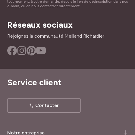
FLEUR À BOUQUET ?
tout moment, à votre demande, depuis le lien de désinscription dans nos
Non parfumée
e-mails, ou en nous contactant directement.
Oui
TYPE DE PORT
HAUTEUR
Réseaux sociaux
Buisson
1.20 m
Rejoignez la communauté Meilland Richardier
RÉF
LARGEUR ADULTE
11791
30 cm
PROFONDEUR DE PLANTATION
10 cm
Service client
TYPE DE SOL
Léger, Riche, Tous
Contacter
RUSTICITÉ
Peu rustique
Notre entreprise