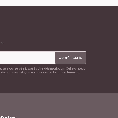
és
Je m'inscris
t sera conservée jusqu’à votre désinscription. Celle-ci peut
n dans nos e-mails, ou en nous contactant directement.
d'infos