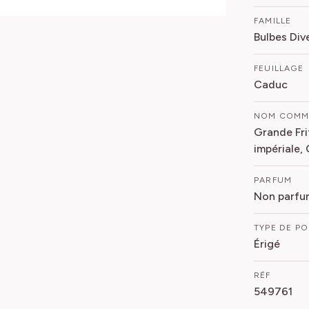
FAMILLE
Bulbes Div
FEUILLAGE
Caduc
NOM COM
Grande Friti
impériale,
PARFUM
Non parfu
TYPE DE P
Érigé
RÉF
549761