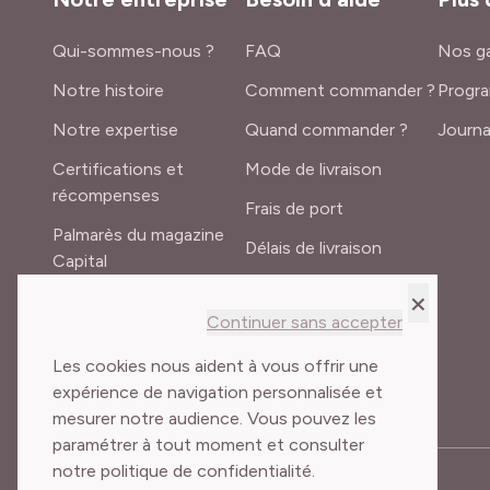
Qui-sommes-nous ?
FAQ
Nos ga
Notre histoire
Comment commander ?
Progra
Notre expertise
Quand commander ?
Journa
Certifications et
Mode de livraison
récompenses
Frais de port
Palmarès du magazine
Délais de livraison
Capital
Lexique du jardinier
×
Recrutement
Continuer sans accepter
Meilland International
Les cookies nous aident à vous offrir une
expérience de navigation personnalisée et
mesurer notre audience. Vous pouvez les
paramétrer à tout moment et consulter
notre politique de confidentialité.