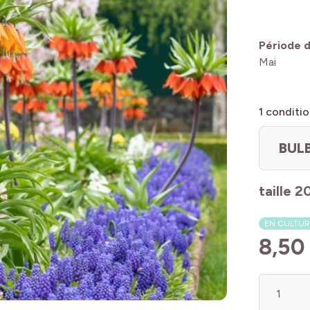
Période d
Mai
1
conditio
BUL
taille 2
EN CULTUR
8,50
Quantité