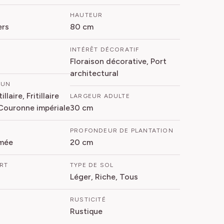
HAUTEUR
ers
80 cm
INTÉRÊT DÉCORATIF
Floraison décorative, Port
architectural
MUN
llaire, Fritillaire
LARGEUR ADULTE
 Couronne impériale
30 cm
PROFONDEUR DE PLANTATION
mée
20 cm
ORT
TYPE DE SOL
Léger, Riche, Tous
RUSTICITÉ
Rustique