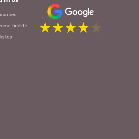
ranties
mme fidélité
listes