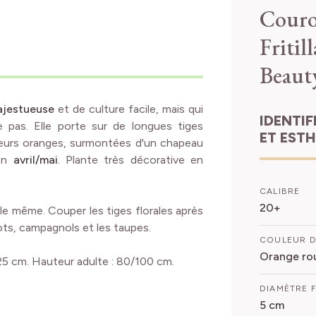
Couro
Fritil
Beaut
majestueuse
et de culture facile, mais qui
IDENTIFICATION
 pas. Elle porte sur de longues tiges
ET EST
leurs oranges, surmontées d'un chapeau
 en
avril/mai
. Plante très décorative en
CALIBRE
20+
lle même. Couper les tiges florales après
lots, campagnols et les taupes.
COULEUR D
Orange rou
25 cm. Hauteur adulte : 80/100 cm.
DIAMÈTRE 
5 cm