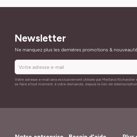
Newsletter
Adresse mail
Ne manquez plus les dernières promotions & nouveaut
Votre adresse e-mail sera exclusivement utilisée par Meilland Richardier e
se faire à tout moment, à votre demande, depuis le lien de désinscriptio
Notre entreprise
Besoin d'aide
Plus 