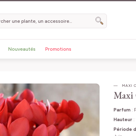
Chercher
Nouveautés
Promotions
MAXI 
Maxi 
Parfum
:
Hauteur
:
Période d