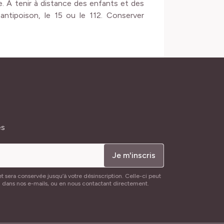
e. À tenir à distance des enfants et des
antipoison, le 15 ou le 112. Conserver
és
Je m'inscris
t sera conservée jusqu’à votre désinscription. Celle-ci peut
n dans nos e-mails, ou en nous contactant directement.