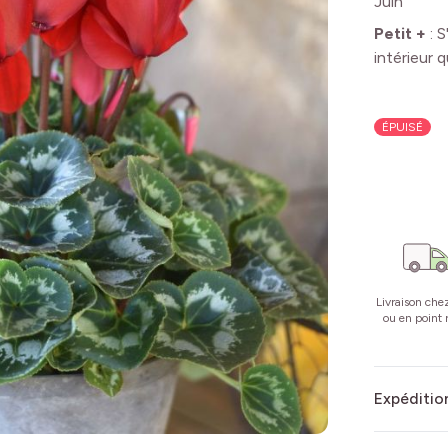
Juin
Petit +
:
S
intérieur 
ÉPUISÉ
Livraison che
ou en point r
Expédition