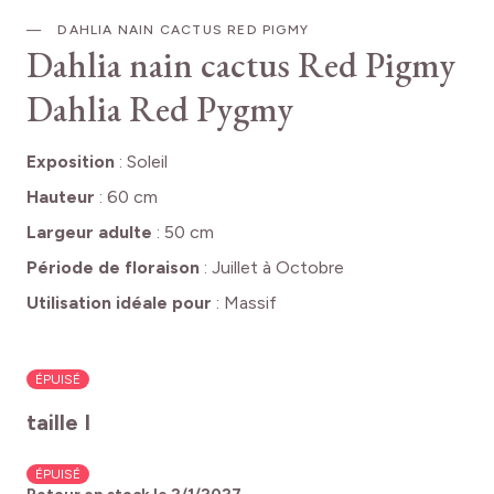
DAHLIA NAIN CACTUS RED PIGMY
Dahlia nain cactus Red Pigmy
Dahlia Red Pygmy
Exposition
:
Soleil
Hauteur
:
60 cm
Largeur adulte
:
50 cm
Période de floraison
:
Juillet à Octobre
Utilisation idéale pour
:
Massif
ÉPUISÉ
taille I
ÉPUISÉ