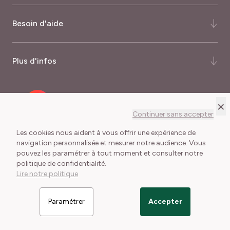
Qui-sommes-nous ?
Besoin d'aide
Notre histoire
Notre expertise
FAQ
Plus d'infos
Certifications et récompenses
Comment commander ?
Palmarès du magazine Capital
Quand commander ?
Nos garanties
×
Recrutement
Mode de livraison
Programme fidélité
Continuer sans accepter
Meilland International
Frais de port
Journalistes
Les cookies nous aident à vous offrir une expérience de
navigation personnalisée et mesurer notre audience. Vous
Délais de livraison
pouvez les paramétrer à tout moment et consulter notre
Conditions Générales de Vente
Mentions légales
Lexique du jardinier
politique de confidentialité.
Cookies et collecte des données
Lire notre politique
Paramétrer
Accepter