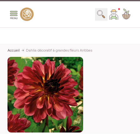
Aller au contenu
Chercher
Accueil
Dahlia décoratif à grandes fleurs Antibes