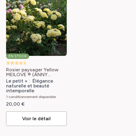
EN STOCK
Rosier paysager Yellow
MEILOVE ® (ANNY
DUPEREY ® Meitongas)
Le petit + : Élégance
Rosa x floribunda Anny
naturelle et beauté
Duperey 'Meitongas'
intemporelle
1 conditionnement disponible
20,00 €
Voir le détail