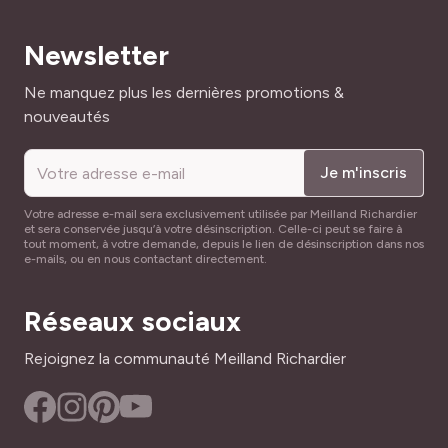
84071111
Newsletter
Adresse mail
Ne manquez plus les dernières promotions &
nouveautés
Je m'inscris
Votre adresse e-mail sera exclusivement utilisée par Meilland Richardier
et sera conservée jusqu’à votre désinscription. Celle-ci peut se faire à
tout moment, à votre demande, depuis le lien de désinscription dans nos
e-mails, ou en nous contactant directement.
Réseaux sociaux
Rejoignez la communauté Meilland Richardier