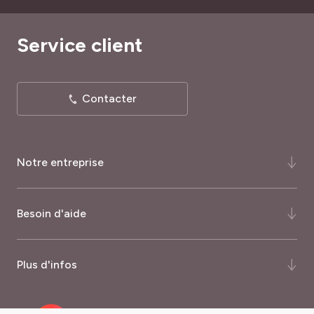
Service client
Contacter
Notre entreprise
Qui-sommes-nous ?
Besoin d'aide
Notre histoire
Notre expertise
FAQ
Plus d'infos
Certifications et récompenses
Comment commander ?
Palmarès du magazine Capital
Quand commander ?
Nos garanties