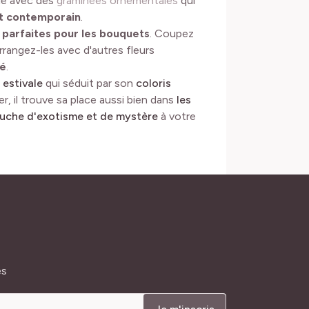
le avec des
graminées ornementales
qui
et contemporain
.
t
parfaites pour les bouquets
. Coupez
rrangez-les avec d'autres fleurs
ué
.
 estivale
qui séduit par son
coloris
iver, il trouve sa place aussi bien dans
les
uche d'exotisme et de mystère
à votre
és