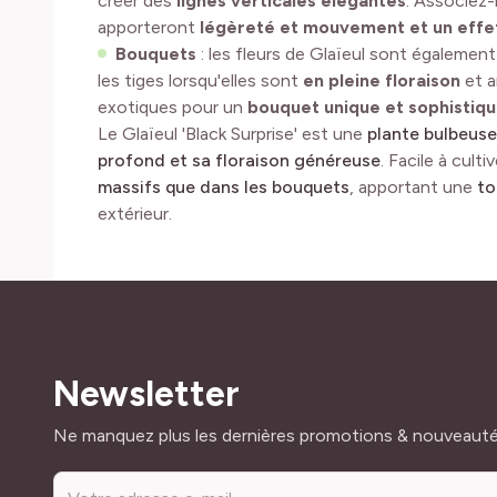
créer des
lignes verticales élégantes
. Associez-
apporteront
légèreté et mouvement
et un eff
Bouquets
: les fleurs de Glaïeul sont égalemen
les tiges lorsqu'elles sont
en pleine floraison
et a
exotiques pour un
bouquet unique et sophistiq
Le Glaïeul 'Black Surprise' est une
plante bulbeuse
profond et sa floraison généreuse
. Facile à cult
massifs que dans les bouquets
, apportant une
to
extérieur.
Newsletter
Adresse mail
Ne manquez plus les dernières promotions & nouveaut