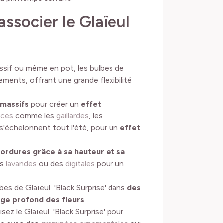
ssocier le Glaïeul
ssif ou même en pot, les bulbes de
ements, offrant une grande flexibilité
 massifs
pour créer un
effet
aces
comme les
gaillardes
, les
s s'échelonnent tout l'été, pour un
effet
bordures grâce à sa hauteur et sa
es
lavandes
ou des
digitales
pour un
bes de Glaïeul 'Black Surprise' dans
des
uge profond des fleurs
.
isez le Glaïeul 'Black Surprise' pour