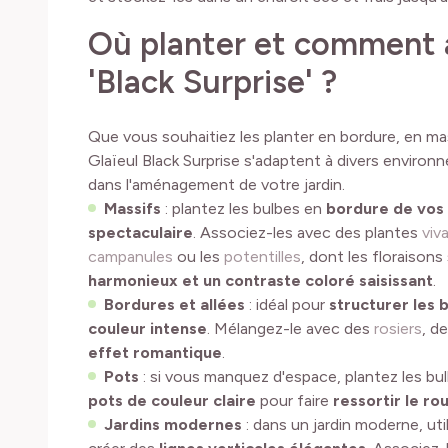
Où planter et comment a
'Black Surprise' ?
Que vous souhaitiez les planter en bordure, en ma
Glaïeul Black Surprise s'adaptent à divers environn
dans l'aménagement de votre jardin.
Massifs
: plantez les bulbes en
bordure de vos
spectaculaire
. Associez-les avec des plantes
viv
campanules
ou les
potentilles
, dont les floraison
harmonieux et un contraste coloré saisissant
.
Bordures et allées
: idéal pour
structurer les 
couleur intense
. Mélangez-le avec des
rosiers
, d
effet romantique
.
Pots
: si vous manquez d'espace, plantez les bul
pots de couleur claire
pour faire
ressortir le ro
Jardins modernes
: dans un jardin moderne, util