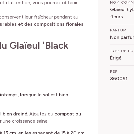
 et d'attention, vous pourrez obtenir
NOM COM
Glaïeul hy
fleurs
 conservent leur fraîcheur pendant au
rables et des compositions florales
PARFUM
Non parfu
u Glaïeul 'Black
TYPE DE P
Érigé
RÉF
860091
intemps, lorsque le sol est bien
l bien drainé
. Ajoutez du
compost ou
er une croissance saine.
à 15 cm, en les espaçant de 15 à 20 cm