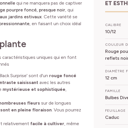
ET EST
onnelle
qui ne manquera pas de captiver
uge pourpre foncé, presque noir
, qui
ux jardins estivaux
. Cette variété se
mpressionnante
, en faisant un choix idéal
CALIBRE
10/12
 plante
COULEUR D
Rouge pour
rs caractéristiques uniques qui en font
reflets noi
onnés
DIAMÈTRE 
'Black Surprise' sont d'un
rouge foncé
12 cm
ntraste saisissant
avec les autres
e
mystérieuse et sophistiquée
,
FAMILLE
Bulbes Div
nombreuses fleurs
sur de longues
 sont en pleine floraison
. Vous pourrez
FEUILLAGE
Caduc
est relativement
facile à cultiver
, même