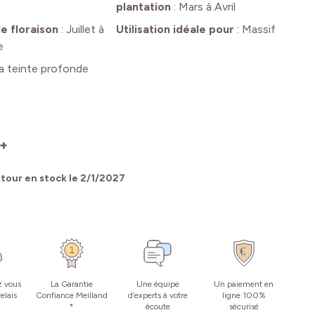
plantation
:
Mars à Avril
e floraison
:
Juillet à
Utilisation idéale pour
:
Massif
e
a teinte profonde
2+
tour en stock le
2/1/2027
z vous
La Garantie
Une équipe
Un paiement en
elais
Confiance Meilland
d’experts à votre
ligne 100%
*
écoute
sécurisé