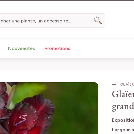
Chercher
Nouveautés
Promotions
GLAÏEU
Glaïe
grand
Expositio
Largeur a