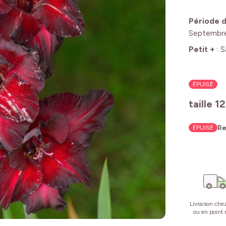
Période d
Septembr
Petit +
:
S
ÉPUISÉ
taille 1
Re
ÉPUISÉ
Livraison che
ou en point r