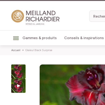
Aller au contenu
Gammes & produits
Conseils & inspirations
Accueil
Glaïeul Black Surprise