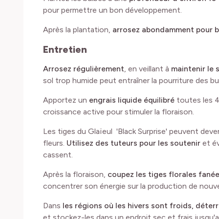
pour permettre un bon développement.
Après la plantation,
arrosez abondamment pour bi
Entretien
Arrosez régulièrement
, en veillant à
maintenir le 
sol trop humide peut entraîner la pourriture des bu
Apportez un
engrais liquide équilibré
toutes les 4
croissance active pour stimuler la floraison.
Les tiges du Glaïeul 'Black Surprise' peuvent deve
fleurs.
Utilisez des tuteurs pour les soutenir
et é
cassent.
Après la floraison,
coupez les tiges florales fané
concentrer son énergie sur la production de nouvel
Dans
les régions où les hivers sont froids, déter
et stockez-les dans un endroit sec et frais jusqu'