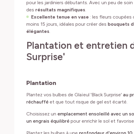
pour les jardiniers débutants. Avec un peu de soin
des
résultats magnifiques
.
Excellente tenue en vase
: les fleurs coupées
moins 15 jours, idéales pour créer des
bouquets du
élégantes
.
Plantation et entretien d
Surprise'
Plantation
Plantez vos bulbes de Glaïeul 'Black Surprise'
au pr
réchauffé
et que tout risque de gel est écarté.
Choisissez un
emplacement ensoleillé avec un so
un engrais équilibré
pour enrichir le sol et favoris
Plantez les bulbes à une
profondeur d'environ 10 