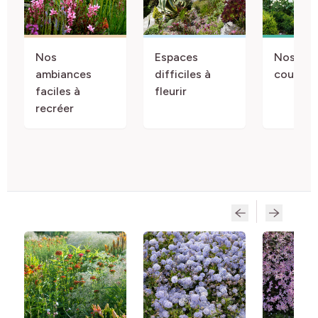
Nos
Espaces
Nos jard
ambiances
difficiles à
couleur
faciles à
fleurir
recréer