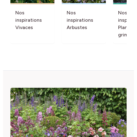
Nos
Nos
Nos
inspirations
inspirations
inspirat
Vivaces
Arbustes
Plantes
grimpan