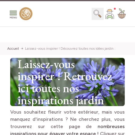
Aller au contenu
Chercher
Accueil
Laissez-vous inspirer ! Découvrez toutes nos idées jardin :
Laissez-vous
inspirer ! Retrouvez
ici toutes nos
inspirations jardin
Vous souhaitez fleurir votre extérieur, mais vous
manquez d'inspirations ? Ne cherchez plus, vous
trouverez sur cette page de
nombreuses
inspirations pour égayer votre espace !
Cliquez sur