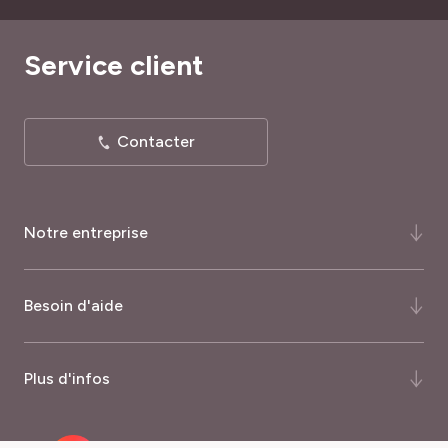
Service client
Contacter
Notre entreprise
Qui-sommes-nous ?
Besoin d'aide
Notre histoire
Notre expertise
FAQ
Plus d'infos
Certifications et récompenses
Comment commander ?
Palmarès du magazine Capital
Quand commander ?
Nos garanties