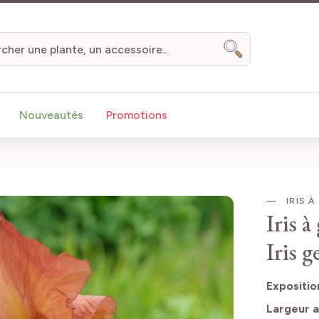
Chercher
Nouveautés
Promotions
IRIS À
Iris 
Iris 
Expositio
Largeur a