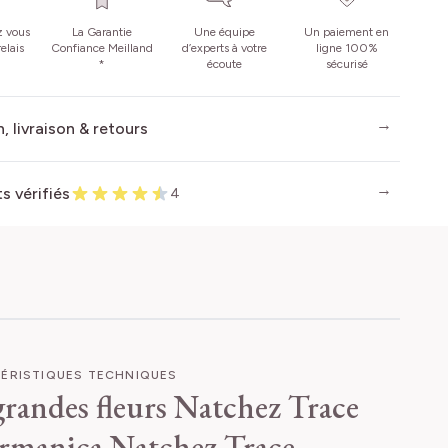
z vous
La Garantie
Une équipe
Un paiement en
elais
Confiance Meilland
d’experts à votre
ligne 100%
*
écoute
sécurisé
, livraison & retours
ts vérifiés
4
ÉRISTIQUES TECHNIQUES
 grandes fleurs Natchez Trace
germanica Natchez Trace