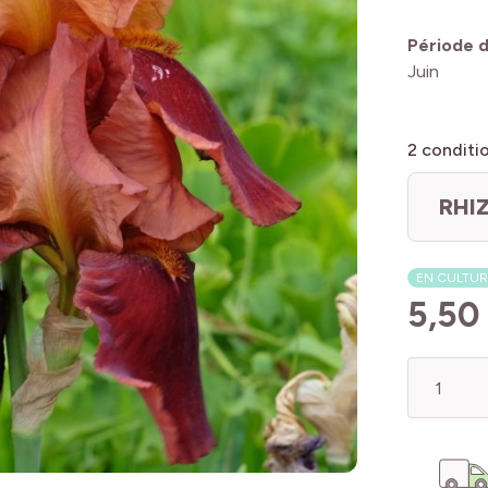
Période d
Juin
2
conditi
RHIZ
EN CULTUR
5,50
Quantité