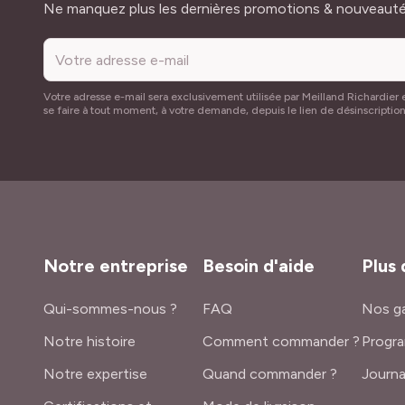
Adresse mail
Ne manquez plus les dernières promotions & nouveaut
Votre adresse e-mail sera exclusivement utilisée par Meilland Richardier e
se faire à tout moment, à votre demande, depuis le lien de désinscriptio
Notre entreprise
Besoin d'aide
Plus 
Qui-sommes-nous ?
FAQ
Nos ga
Notre histoire
Comment commander ?
Progra
Notre expertise
Quand commander ?
Journa