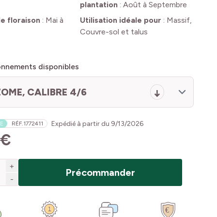
plantation
:
Août à Septembre
e floraison
:
Mai à
Utilisation idéale pour
:
Massif,
Couvre-sol et talus
onnements disponibles
OME, CALIBRE 4/6
Expédié à partir du
9/13/2026
E
RÉF.
1772411
 €
+
Précommander
-