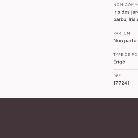
NOM COM
Iris des ja
barbu, Iri
PARFUM
Non parfu
TYPE DE P
Érigé
RÉF
177241