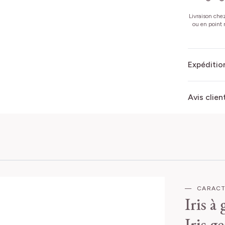
Livraison che
ou en point r
Expédition
Avis clien
CARACT
Iris à
Iris 