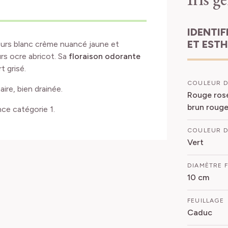
IDENTIFICATION
ET EST
ieurs blanc crème nuancé jaune et
rs ocre abricot. Sa
floraison odorante
t grisé.
COULEUR D
aire, bien drainée.
Rouge rosé
brun roug
nce catégorie 1.
COULEUR D
Vert
DIAMÈTRE 
10 cm
FEUILLAGE
Caduc