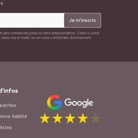
és
Je m'inscris
t sera conservée jusqu’à votre désinscription. Celle-ci peut
n dans nos e-mails, ou en nous contactant directement.
d'infos
ranties
mme fidélité
listes