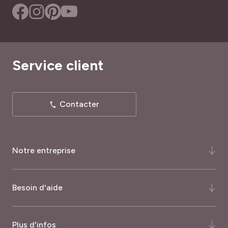
Service client
Contacter
Notre entreprise
Qui-sommes-nous ?
Besoin d'aide
Notre histoire
Notre expertise
FAQ
Plus d'infos