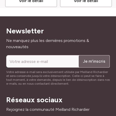
Voir le détail
Voir le détail
Newsletter
Adresse mail
Ne manquez plus les dernières promotions &
nouveautés
Je m'inscris
Votre adresse e-mail sera exclusivement utilisée par Meilland Richardier
et sera conservée jusqu’à votre désinscription. Celle-ci peut se faire à
tout moment, à votre demande, depuis le lien de désinscription dans nos
e-mails, ou en nous contactant directement.
Réseaux sociaux
Rejoignez la communauté Meilland Richardier