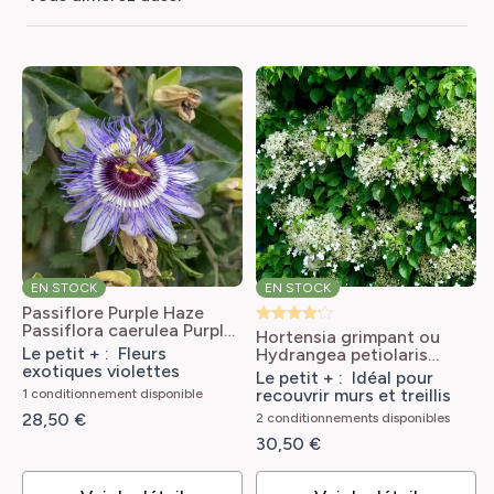
2 cm
Normal
FAMILLE
DENSITÉ DE PLANTATION
Arbustes
1/m2
FEUILLAGE
HAUTEUR
Caduc
2.50 m
NOM COMMUN
INTÉRÊT DÉCORATIF
Jasmin à fleurs nues, Jasmin d'hiver
Floraison précoce
PARFUM
EN STOCK
EN STOCK
LARGEUR ADULTE
Non parfumée
Passiflore Purple Haze
2.50 m
Passiflora caerulea Purple
Hortensia grimpant ou
Haze
Le petit + : Fleurs
Hydrangea petiolaris
TYPE DE PORT
exotiques violettes
Hydrangea anomala ssp.
TYPE DE SOL
Le petit + : Idéal pour
Couvre-sol, Grimpant, Retombant
petiolaris
recouvrir murs et treillis
1 conditionnement disponible
Tous
28,50 €
2 conditionnements disponibles
RÉF
30,50 €
RUSTICITÉ
7715342
Très rustique