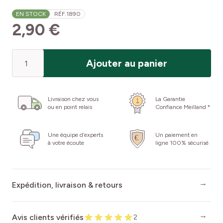
EN STOCK
RÉF.
1890
2,90 €
Quantité
Ajouter au panier
Livraison chez vous
La Garantie
ou en point relais
Confiance Meilland *
Une équipe d’experts
Un paiement en
à votre écoute
ligne 100% sécurisé
Expédition, livraison & retours
Avis clients vérifiés
2