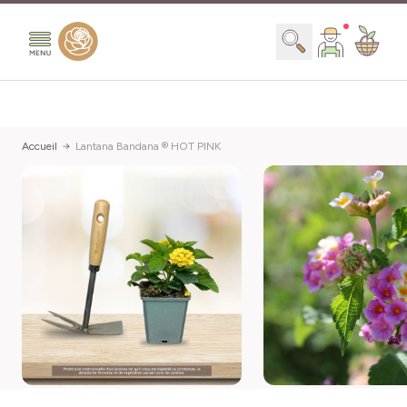
Aller au contenu
Chercher
Accueil
Lantana Bandana ® HOT PINK