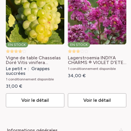
EN STOCK
EN STOCK
Vigne de table Chasselas
Lagerstroemia INDIYA
Doré
Vitis vinifera
CHARMS ® VIOLET D'ETE
Chasselas doré
® 'Indyvio' ou lilas des
Le petit + : Grappes
1 conditionnement disponible
Indes violet
Lagerstroemia
succrées
34,00 €
indica Violet d'Ete®
1 conditionnement disponible
indyvio
31,00 €
Voir le détail
Voir le détail
informations générales