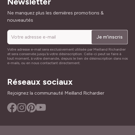
Newsletter
Conservez l’étiquette ou une photographie du
végétal pour faciliter son identification.
Adresse mail
Ne manquez plus les dernières promotions &
nouveautés
Je m'inscris
Votre adresse e-mail sera exclusivement utilisée par Meilland Richardier
et sera conservée jusqu’à votre désinscription. Celle-ci peut se faire à
tout moment, à votre demande, depuis le lien de désinscription dans nos
e-mails, ou en nous contactant directement.
Réseaux sociaux
Rejoignez la communauté Meilland Richardier