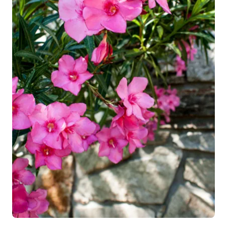
Cette
variété compacte
s’adapte très bien à la plantation
en grand pot. Il suffit simplement de
l’arroser
régulièrement de manière modérée
, et à lui apporter
tous les nutriments nécessaires avec un peu d’
engrais
pour plantes fleuries
. Il décorera ainsi très bien
vos
terrasses et balcons
. N’hésitez pas à le tailler chaque
année pour qu’il reste à la hauteur souhaitée.
Comment associer le laurier-
rose Harriet Newding ?
Le laurier-rose Harriet Newding s’intègre facilement à vos
décors.
Plantez-le seul pour le mettre en valeur
, ou en
massif ou haies pour effet généreux. Il
s’associe très
bien à d’autres variétés de lauriers-roses
, pour des
groupes colorés et éclatants.