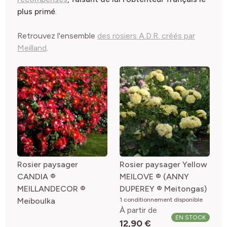
plus primé
.
Retrouvez l'ensemble
des rosiers A.D.R. créés par
Meilland
.
Rosier paysager
Rosier paysager Yellow
CANDIA ®
MEILOVE ® (ANNY
MEILLANDECOR ®
DUPEREY ® Meitongas)
Meiboulka
1 conditionnement disponible
À partir de
EN STOCK
12,90 €