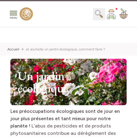
Aller au contenu
Chercher
Accueil
Je souhaite un jardin écologique, comment faire ?
Un jardin
écologique
Les préoccupations écologiques sont de jour en
jour plus présentes et tant mieux pour notre
planète !
L’abus de pesticides et de produits
phytosanitaires contribue au dérèglement des