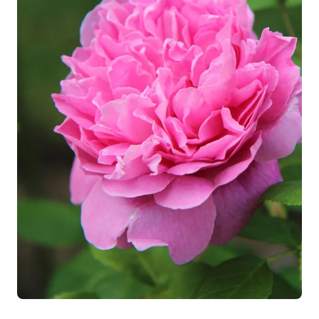
Cultiver facilement le rosier
buisson PANTHERE ROSE ®
Meicapinal
Le rosier buisson PANTHERE ROSE® Meicapinal allie
beauté et facilité de culture
, le rendant accessible à
tous les jardiniers.
Choisissez un emplacement ensoleillé pour favoriser
une floraison abondant.
Plantez de préférence entre décembre et mars dans
un sol riche et bien drainé. Respectez un espacement de
40 à 50 cm entre chaque plant.
Arrosez régulièrement la première année pour
favoriser un bon enracinement. Par la suite, il se montrera
plus résistant à la sécheresse, ne nécessitant un arrosage
qu'en cas de canicule prolongée.