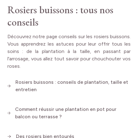
Rosiers buissons : tous nos
Effectuez une taille légère en fin d'hiver, en
raccourcissant les branches d'environ un tiers et en
conseils
supprimant le bois mort. Cette opération stimulera
l'apparition de nouvelles pousses.
Un apport d'engrais spécial rosiers au printemps
Découvrez notre page conseils sur les rosiers buissons.
boostera la floraison. Un paillage au pied du rosier
Vous apprendrez les astuces pour leur offrir tous les
conservera l'humidité et limitera la pousse des mauvaises
soins : de la plantation à la taille, en passant par
herbes.
l'arrosage, vous allez tout savoir pour chouchouter vos
roses.
Particulièrement résistant aux maladies
courantes des
rosiers, le rosier buisson PANTHERE ROSE® Meicapinal
Rosiers buissons : conseils de plantation, taille et
demande peu d'entretien. Sa robustesse naturelle en fait
entretien
un
compagnon de jardin fiable et peu contraignant
.
Dans un vase
, ces roses continueront leur
métamorphose pendant plusieurs jours, illuminant votre
Comment réussir une plantation en pot pour
espace de vie de leur présence majestueuse et parfumée.
balcon ou terrasse ?
Des rosiers bien entourés