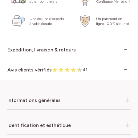
ou en point relais
Confiance Meilland *
Une équipe d’experts
Un paiement en
à votre écoute
ligne 100% sécurisé
Expédition, livraison & retours
Avis clients vérifiés
41
informations générales
Laissez-vous envoûter par le charme irrésistible du
identification et esthétique
rosier buisson PANTHERE ROSE® Meicapinal
, une
création Meilland qui a su traverser les époques avec