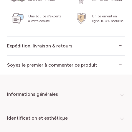
Une équipe d’experts
Un paiement en
à votre écoute
ligne 100% sécurisé
Expédition, livraison & retours
Soyez le premier à commenter ce produit
informations générales
Le
Leptospermum scoparium ‘Martini’
, aussi appelé
arbre
identification et esthétique
à thé ou Manuka
, est un arbuste ornemental persistant
au port élégant et à la floraison remarquable.