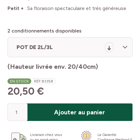
Petit +
:
Sa floraison spectaculaire et très généreuse
2
conditionnements disponibles
POT DE 2L/3L
(Hauteur livrée env. 20/40cm)
EN STOCK
RÉF.
83358
20,50 €
Quantité
Ajouter au panier
Livraison chez vous
La Garantie
ou en point relais
Confiance Meilland *