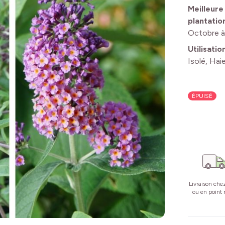
Meilleure
plantatio
Octobre 
Utilisatio
Isolé, Hai
ÉPUISÉ
Livraison che
ou en point r