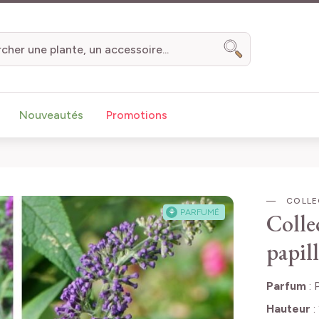
Chercher
Nouveautés
Promotions
COLLEC
⚘
PARFUMÉ
Colle
papil
Parfum
:
Hauteur
: