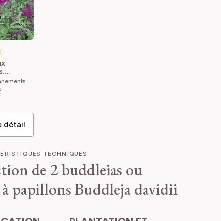
CK
ux
s,
a ou
onnements
 davidii
s
ed
a x
 Royal Red
e détail
ÉRISTIQUES TECHNIQUES
tion de 2 buddleias ou
 à papillons
Buddleja davidii
PLANTATION ET