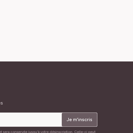
és
Je m'inscris
t sera conservée jusqu’à votre désinscription. Celle-ci peut