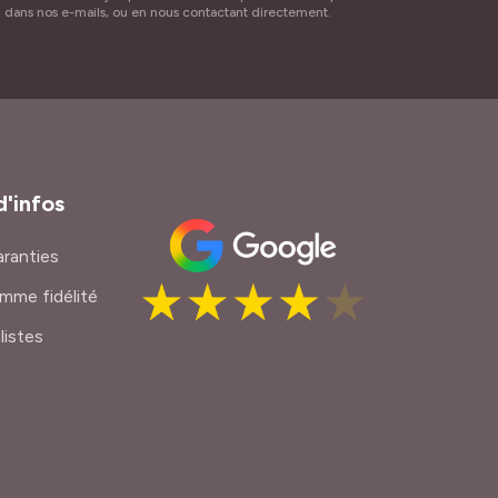
n dans nos e-mails, ou en nous contactant directement.
d'infos
ranties
mme fidélité
listes