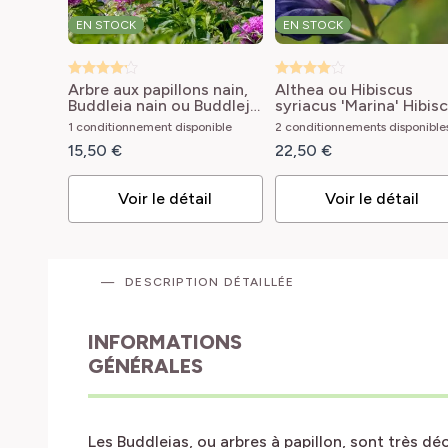
EN STOCK
EN STOCK
Arbre aux papillons nain,
Althea ou Hibiscus
Buddleia nain ou Buddleja
syriacus 'Marina'
Hibis
davidii Nanho Purple
syriacus Oiseau Bleu
1 conditionnement disponible
2 conditionnements disponible
Buddleja x davidii Nanho
(Marina)
15,50 €
22,50 €
Purple
Voir le détail
Voir le détail
DESCRIPTION DÉTAILLÉE
INFORMATIONS
GÉNÉRALES
Les Buddleias, ou arbres à papillon, sont très d