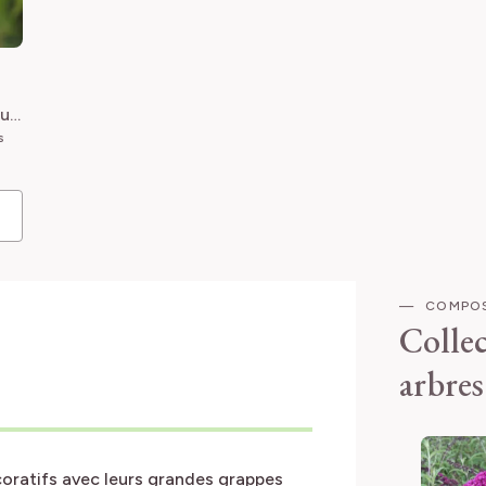
cus
s
COMPOS
Collec
arbres
écoratifs avec leurs grandes grappes