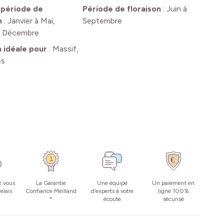
 période de
Période de floraison
:
Juin à
n
:
Janvier à Mai,
Septembre
à Décembre
n idéale pour
:
Massif,
es
z vous
La Garantie
Une équipe
Un paiement en
elais
Confiance Meilland
d’experts à votre
ligne 100%
*
écoute
sécurisé