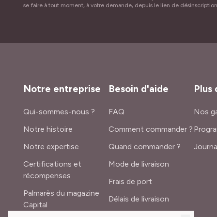
se faire à tout moment, à votre demande, depuis le lien de désinscriptio
Notre entreprise
Besoin d'aide
Plus 
Qui-sommes-nous ?
FAQ
Nos ga
Notre histoire
Comment commander ?
Progra
Notre expertise
Quand commander ?
Journa
Certifications et
Mode de livraison
récompenses
Frais de port
Palmarès du magazine
Délais de livraison
Capital
Lexique du jardinier