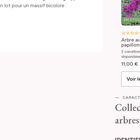
 lot pour un massif bicolore :
EN STO
Arbre a
papillon
Buddlei
2 conditi
Buddleja
disponible
Royal R
11,00 €
Buddlej
davidii
Voir l
CARACT
Collec
arbres
IDENTIFICATION