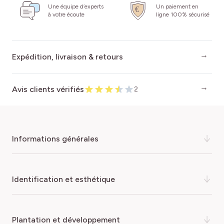
Une équipe d’experts
Un paiement en
à votre écoute
ligne 100% sécurisé
Expédition, livraison & retours
Avis clients vérifiés
2
informations générales
Une ambiance de jardin à la Française ! Décoratif toute
identification et esthétique
l’année, le troène à petites feuilles, appelé Ligustrum
delavayanum ou Ligustrum jonandrum en latin, se prête
à merveille à la taille selon l’art topiaire.
COULEUR DE LA FLEUR
plantation et développement