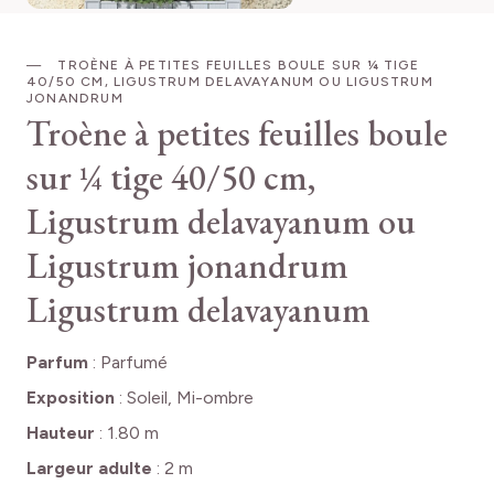
TROÈNE À PETITES FEUILLES BOULE SUR ¼ TIGE
40/50 CM, LIGUSTRUM DELAVAYANUM OU LIGUSTRUM
JONANDRUM
Troène à petites feuilles boule
sur ¼ tige 40/50 cm,
Ligustrum delavayanum ou
Ligustrum jonandrum
Ligustrum delavayanum
Parfum
:
Parfumé
Exposition
:
Soleil, Mi-ombre
Hauteur
:
1.80 m
Largeur adulte
:
2 m