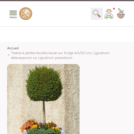
Aller au contenu
Chercher
Accueil
Troène à petites feuilles boule sur ¼ tige 40/50 cm, Ligustrum
delavayanum ou Ligustrum jonandrum