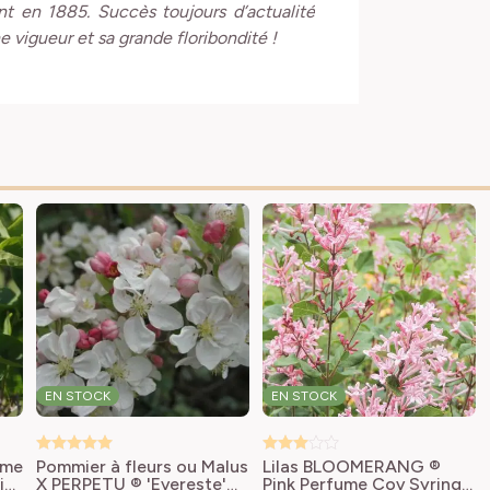
 en 1885. Succès toujours d’actualité
e vigueur et sa grande floribondité !
EN STOCK
EN STOCK
Mme
Pommier à fleurs ou Malus
Lilas BLOOMERANG ®
is
X PERPETU ® 'Evereste'
Pink Perfume Cov
Syringa