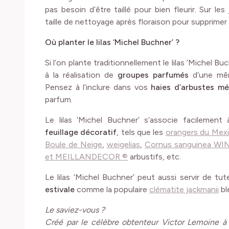
pas besoin d’être taillé pour bien fleurir. Sur l
taille de nettoyage après floraison pour supprimer
Où planter le lilas ‘Michel Buchner’ ?
Si l’on plante traditionnellement le lilas ‘Michel Bu
à la réalisation de
groupes parfumés
d’une mêm
Pensez à l’inclure dans vos
haies d’arbustes m
parfum.
Le lilas ‘Michel Buchner’ s’associe facilemen
feuillage décoratif
, tels que les
orangers du Mex
Boule de Neige
,
weigelias
,
Cornus sanguinea W
et MEILLANDECOR ®
arbustifs, etc.
Le lilas ‘Michel Buchner’ peut aussi servir de tu
estivale
comme la populaire
clématite jackmanii
bl
Le saviez-vous ?
Créé par le célèbre obtenteur Victor Lemoine à 