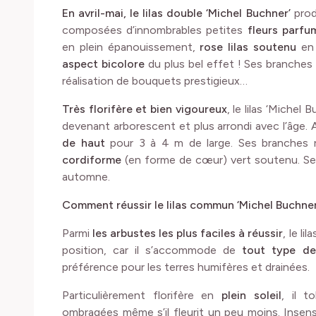
En avril-mai, le lilas double ‘Michel Buchner’
prod
composées d’innombrables petites
fleurs parfu
en plein épanouissement,
rose lilas soutenu
en 
aspect bicolore
du plus bel effet ! Ses branches
réalisation de bouquets prestigieux…
Très florifère et bien vigoureux
, le lilas ‘Michel
devenant arborescent et plus arrondi avec l’âge. 
de haut
pour 3 à 4 m de large. Ses branches
cordiforme
(en forme de cœur) vert soutenu. Se
automne.
Comment réussir le lilas commun ‘Michel Buchner
Parmi
les arbustes les plus faciles à réussir
, le l
position, car il s’accommode de
tout type de
préférence pour les terres humifères et drainées.
Particulièrement florifère en
plein soleil
, il t
ombragées même s’il fleurit un peu moins. Insensib