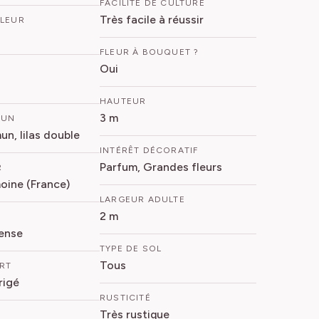
FACILITÉ DE CULTURE
Très facile à réussir
FLEUR
FLEUR À BOUQUET ?
Oui
HAUTEUR
3 m
MUN
un, lilas double
INTÉRÊT DÉCORATIF
Parfum, Grandes fleurs
R
oine (France)
LARGEUR ADULTE
2 m
ense
TYPE DE SOL
Tous
ORT
rigé
RUSTICITÉ
Très rustique