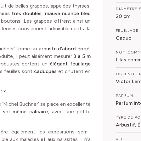
uit de belles grappes, appelées thyrses,
DIAMÈTRE 
mées très doubles, mauve nuancé bleu
20 cm
boutons. Les grappes offrent ainsi un
 fleuries conviennent admirablement à la
FEUILLAGE
Caduc
 Buchner’ forme un
arbuste d’abord érigé
,
NOM COM
Adulte, il peut aisément mesurer
3 à 5 m
Lilas comm
 robustes portent un
élégant feuillage
s feuilles sont
caduques
et chutent en
OBTENTEU
Victor Lem
’ ?
PARFUM
Parfum int
ilas ‘Michel Buchner’ se place en excellente
 sol même calcaire
, avec une petite
TYPE DE P
Arbustif, É
olère également les expositions semi-
le aux maladies et aux parasites, il n’a
RÉF