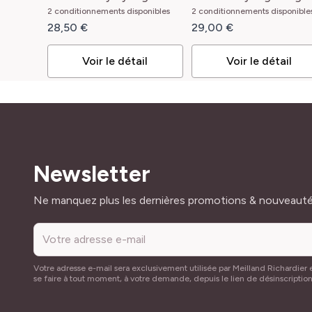
vulgaris Charles Joly
Madame Lemoine
2 conditionnements disponibles
2 conditionnements disponible
28,50 €
29,00 €
Voir le détail
Voir le détail
Newsletter
Adresse mail
Ne manquez plus les dernières promotions & nouveaut
Votre adresse e-mail sera exclusivement utilisée par Meilland Richardier e
se faire à tout moment, à votre demande, depuis le lien de désinscriptio