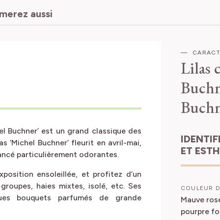
imerez aussi
CARACT
Lilas
Buchn
Buchn
chel Buchner’ est un grand classique des
IDENTIFICATION
las ‘Michel Buchner’ fleurit en avril-mai,
ET EST
ncé particulièrement odorantes.
position ensoleillée, et profitez d’un
groupes, haies mixtes, isolé, etc. Ses
COULEUR D
ues bouquets parfumés de grande
Mauve ros
pourpre f