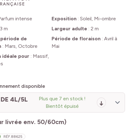
Parfum intense
Exposition
:
Soleil, Mi-ombre
3 m
Largeur adulte
:
2 m
 période de
Période de floraison
:
Avril à
n
:
Mars, Octobre
Mai
n idéale pour
:
Massif,
es
nnement disponible
DE 4L/5L
Plus que 7 en stock !
Bientôt épuisé
r livrée env. 50/60cm)
RÉF.
88625