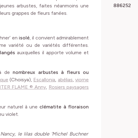
886252
es jeunes arbustes, faites néanmoins une
 leurs grappes de fleurs fanées.
chner’ en
isolé
, il convient admirablement
e variété ou de variétés différentes.
élangés
auxquelles il apporte volume et
t à de
nombreux arbustes à fleurs ou
ique
(Choisya),
Escallonia
,
abélias
,
viorne
INTER FLAME ® Anny
,
Rosiers paysagers
teur naturel à une
clématite à floraison
eu violet.
Nancy, le lilas double ‘Michel Buchner’