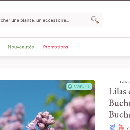
Chercher
Nouveautés
Promotions
LILAS
⚘
PARFUMÉ
Lilas
Buch
Buch