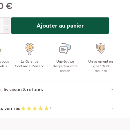
0 €
+
Ajouter au panier
-
z vous
La Garantie
Une équipe
Un paiement en
elais
Confiance Meilland
d’experts à votre
ligne 100%
*
écoute
sécurisé
, livraison & retours
ts vérifiés
4