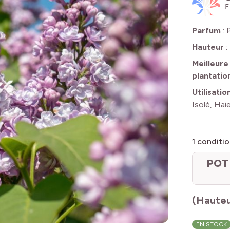
Parfum
:
Hauteur
:
Meilleure
plantatio
Utilisatio
Isolé, Hai
1
conditio
POT 
(Hauteu
EN STOCK