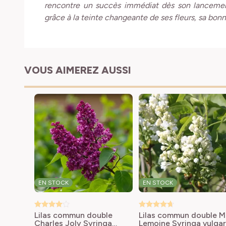
rencontre un succès immédiat dès son lancement
grâce à la teinte changeante de ses fleurs, sa bonn
VOUS AIMEREZ AUSSI
EN STOCK
EN STOCK
Lilas commun double
Lilas commun double 
Charles Joly
Syringa
Lemoine
Syringa vulgar