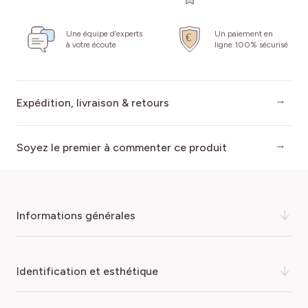
Une équipe d’experts
Un paiement en
à votre écoute
ligne 100% sécurisé
Expédition, livraison & retours
Soyez le premier à commenter ce produit
informations générales
Le Magnolia denudata ‘Festirose’
, aussi appelé magnolia
identification et esthétique
Yulan ou magnolia dénudé,
est un grand arbuste caduc
apprécié pour sa floraison précoce et généreuse
.