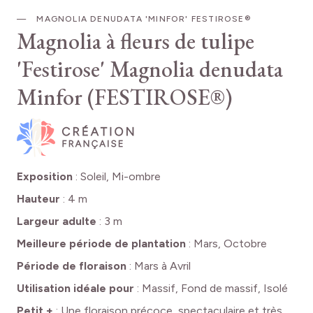
MAGNOLIA DENUDATA 'MINFOR' FESTIROSE®
Magnolia à fleurs de tulipe
'Festirose'
Magnolia denudata
Minfor (FESTIROSE®)
Exposition
:
Soleil, Mi-ombre
Hauteur
:
4 m
Largeur adulte
:
3 m
Meilleure période de plantation
:
Mars, Octobre
Période de floraison
:
Mars à Avril
Utilisation idéale pour
:
Massif, Fond de massif, Isolé
Petit +
:
Une floraison précoce, spectaculaire et très