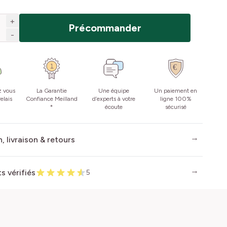
+
Précommander
-
z vous
La Garantie
Une équipe
Un paiement en
elais
Confiance Meilland
d’experts à votre
ligne 100%
*
écoute
sécurisé
, livraison & retours
ts vérifiés
5