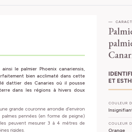
CARACT
Palmi
palmie
Canar
insi le palmier Phoenix canariensis,
IDENTIFICATION
arfaitement bien acclimaté dans cette
ET EST
elé dattier des Canaries où il pousse
terre dans les régions à hivers doux
COULEUR D
r une grande couronne arrondie d’environ
Insignifia
 palmes pennées (en forme de peigne)
elles peuvent mesurer 3 à 4 mètres de
COULEUR D
ines rigides.
Orange