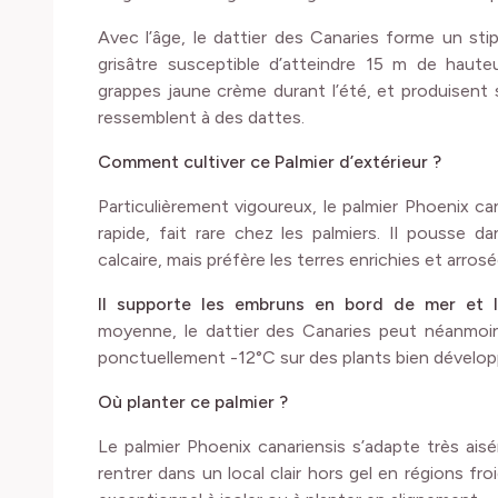
Avec l’âge, le dattier des Canaries forme un st
grisâtre susceptible d’atteindre 15 m de haute
grappes jaune crème durant l’été, et produisent s
ressemblent à des dattes.
Comment cultiver ce Palmier d’extérieur ?
Particulièrement vigoureux, le palmier Phoenix c
rapide, fait rare chez les palmiers. Il pousse 
calcaire, mais préfère les terres enrichies et arro
Il supporte les embruns en bord de mer et la
moyenne, le dattier des Canaries peut néanmoin
ponctuellement -12°C sur des plants bien développ
Où planter ce palmier ?
Le palmier Phoenix canariensis s’adapte très ais
rentrer dans un local clair hors gel en régions fro