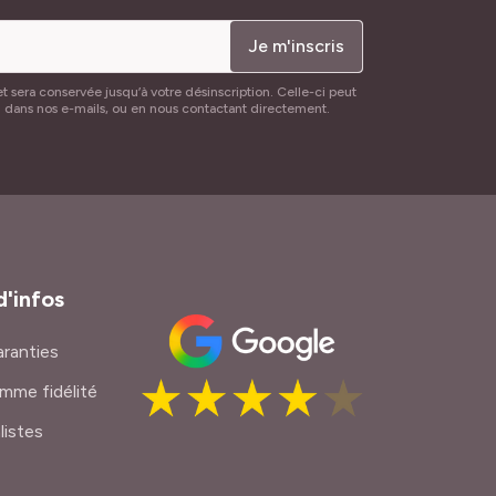
Je m'inscris
t sera conservée jusqu’à votre désinscription. Celle-ci peut
n dans nos e-mails, ou en nous contactant directement.
d'infos
ranties
mme fidélité
listes