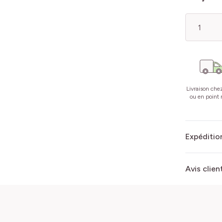
Quantité
Livraison che
ou en point r
Expédition
Avis clien