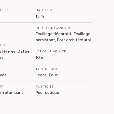
FLEUR
HAUTEUR
15 m
INTÉRÊT DÉCORATIF
Feuillage décoratif, Feuillage
persistant, Port architectural
MUN
s Hyères, Dattier
LARGEUR ADULTE
es
10 m
TYPE DE SOL
mée
Léger, Tous
ORT
RUSTICITÉ
mi-retombant
Peu rustique