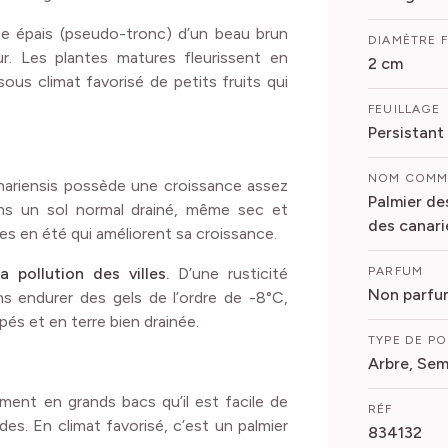
ipe épais (pseudo-tronc) d’un beau brun
DIAMÈTRE 
ur. Les plantes matures fleurissent en
2 cm
ous climat favorisé de petits fruits qui
FEUILLAGE
Persistant
NOM COM
anariensis possède une croissance assez
Palmier de
dans un sol normal drainé, même sec et
des canari
sées en été qui améliorent sa croissance.
 pollution des villes.
D’une rusticité
PARFUM
Non parfu
s endurer des gels de l’ordre de -8°C,
és et en terre bien drainée.
TYPE DE P
Arbre, Se
ément en grands bacs qu’il est facile de
RÉF
ides. En climat favorisé, c’est un palmier
834132