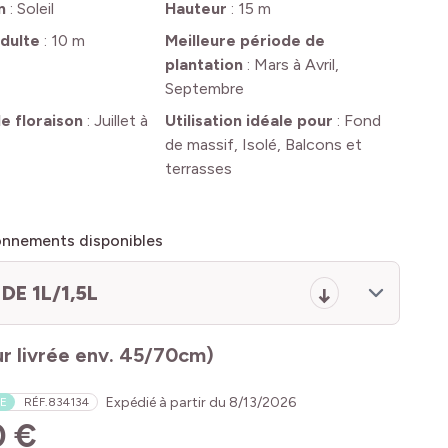
n
:
Soleil
Hauteur
:
15 m
dulte
:
10 m
Meilleure période de
plantation
:
Mars à Avril,
Septembre
e floraison
:
Juillet à
Utilisation idéale pour
:
Fond
de massif, Isolé, Balcons et
terrasses
onnements disponibles
DE 1L/1,5L
r livrée env. 45/70cm)
Expédié à partir du
8/13/2026
E
RÉF.
834134
0 €