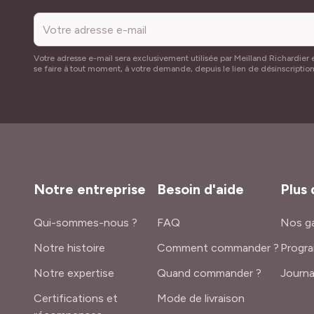
Votre adresse e-mail sera exclusivement utilisée par Meilland Richardier e
se faire à tout moment, à votre demande, depuis le lien de désinscriptio
Notre entreprise
Besoin d'aide
Plus 
Qui-sommes-nous ?
FAQ
Nos ga
Notre histoire
Comment commander ?
Progra
Notre expertise
Quand commander ?
Journa
Certifications et
Mode de livraison