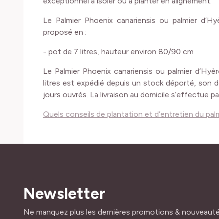
exceptionnel à isoler ou à planter en alignement.
Le Palmier Phoenix canariensis ou palmier d’Hy
proposé en :
- pot de 7 litres, hauteur environ 80/90 cm
Le Palmier Phoenix canariensis ou palmier d’Hyè
litres est expédié depuis un stock déporté, son dél
jours ouvrés. La livraison au domicile s’effectue pa
Quels conseils de plantation et d’entretien du palm
Newsletter
Adresse mail
Ne manquez plus les dernières promotions & nouveaut