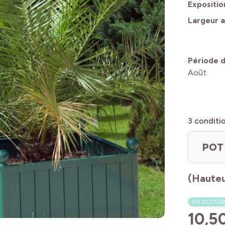
Expositio
Largeur a
Période d
Août
3
conditi
POT 
(Hauteu
EN CULTUR
10,5