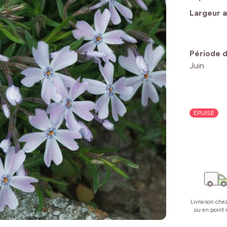
Largeur a
Période d
Juin
ÉPUISÉ
Livraison che
ou en point r