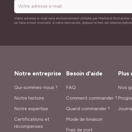
Votre adresse e-mail sera exclusivement utilisée par Meilland Richardier e
se faire à tout moment, à votre demande, depuis le lien de désinscriptio
Notre entreprise
Besoin d'aide
Plus 
Qui-sommes-nous ?
FAQ
Nos ga
Notre histoire
Comment commander ?
Progra
Notre expertise
Quand commander ?
Journa
Certifications et
Mode de livraison
récompenses
Frais de port