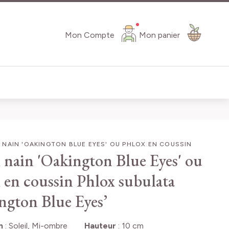
Mon Compte
Mon panier
NAIN 'OAKINGTON BLUE EYES' OU PHLOX EN COUSSIN
 nain 'Oakington Blue Eyes' ou
 en coussin
Phlox subulata
ngton Blue Eyes’
n
:
Soleil, Mi-ombre
Hauteur
:
10 cm