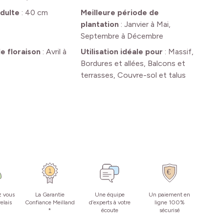
dulte
:
40 cm
Meilleure période de
plantation
:
Janvier à Mai,
Septembre à Décembre
e floraison
:
Avril à
Utilisation idéale pour
:
Massif,
Bordures et allées, Balcons et
terrasses, Couvre-sol et talus
z vous
La Garantie
Une équipe
Un paiement en
elais
Confiance Meilland
d’experts à votre
ligne 100%
*
écoute
sécurisé