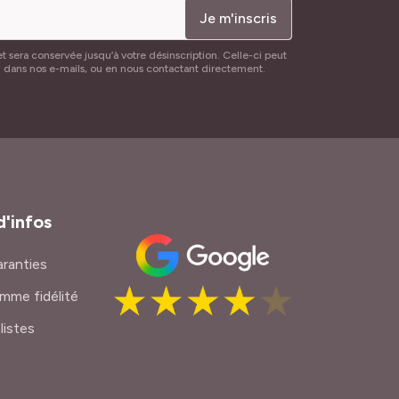
Je m'inscris
t sera conservée jusqu’à votre désinscription. Celle-ci peut
n dans nos e-mails, ou en nous contactant directement.
d'infos
ranties
mme fidélité
listes