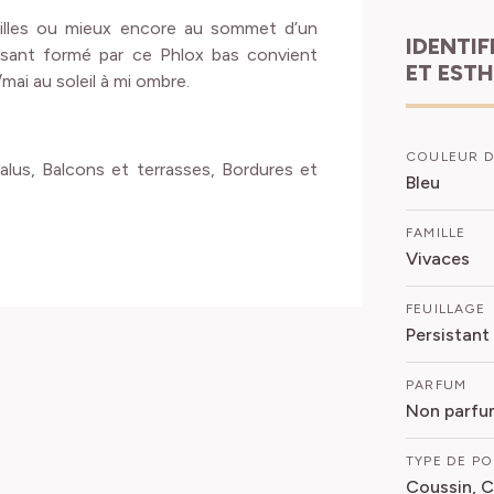
ailles ou mieux encore au sommet d’un
IDENTIFICATION
ssant formé par ce Phlox bas convient
ET EST
mai au soleil à mi ombre.
COULEUR D
alus, Balcons et terrasses, Bordures et
Bleu
FAMILLE
Vivaces
FEUILLAGE
Persistant
PARFUM
Non parfu
TYPE DE P
Coussin, C