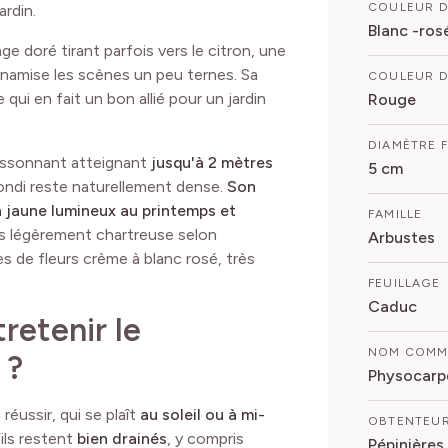
COULEUR D
jardin.
Blanc -rosé
e doré tirant parfois vers le citron, une
ynamise les scènes un peu ternes. Sa
COULEUR D
e qui en fait un bon allié pour un jardin
Rouge
DIAMÈTRE 
issonnant atteignant
jusqu'à 2 mètres
5 cm
rondi reste naturellement dense.
Son
n jaune lumineux au printemps et
FAMILLE
is légèrement chartreuse selon
Arbustes
les de fleurs crème à blanc rosé, très
FEUILLAGE
Caduc
retenir le
NOM COM
 ?
Physocarpe
réussir, qui se plaît
au soleil ou à mi-
OBTENTEU
’ils restent
bien drainés
, y compris
Pépinières