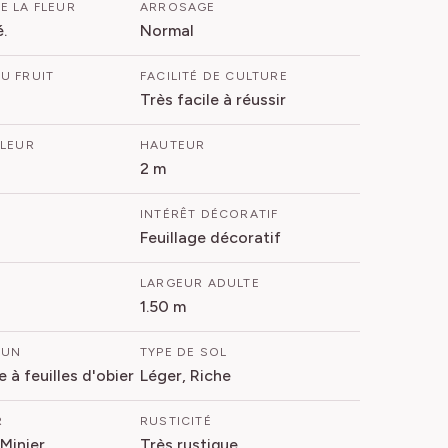
E LA FLEUR
ARROSAGE
.
Normal
U FRUIT
FACILITÉ DE CULTURE
Très facile à réussir
FLEUR
HAUTEUR
2 m
INTÉRÊT DÉCORATIF
Feuillage décoratif
LARGEUR ADULTE
1.50 m
MUN
TYPE DE SOL
 à feuilles d'obier
Léger, Riche
R
RUSTICITÉ
 Minier
Très rustique