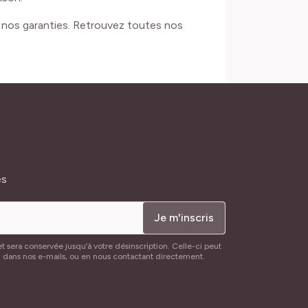
e nos garanties. Retrouvez toutes nos
és
Je m'inscris
t sera conservée jusqu’à votre désinscription. Celle-ci peut
n dans nos e-mails, ou en nous contactant directement.