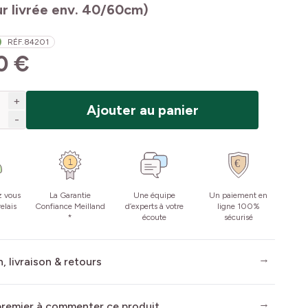
r livrée env. 40/60cm)
RÉF.
84201
0 €
+
Ajouter au panier
-
z vous
La Garantie
Une équipe
Un paiement en
elais
Confiance Meilland
d’experts à votre
ligne 100%
*
écoute
sécurisé
, livraison & retours
premier à commenter ce produit