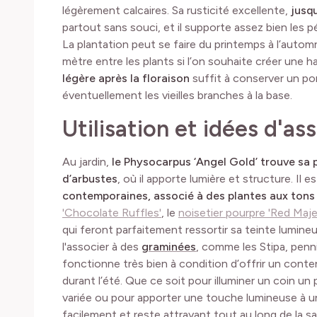
légèrement calcaires. Sa rusticité excellente,
jusq
partout sans souci, et il supporte assez bien les 
La plantation peut se faire du printemps à l’auto
mètre entre les plants si l’on souhaite créer une ha
légère après la floraison
suffit à conserver un p
éventuellement les vieilles branches à la base.
Utilisation et idées d'as
Au jardin,
le Physocarpus ‘Angel Gold’ trouve sa p
d’arbustes
, où il apporte lumière et structure. Il 
contemporaines, associé à des plantes aux ton
'Chocolate Ruffles'
, le
noisetier pourpre 'Red Maje
qui feront parfaitement ressortir sa teinte lumine
l'associer à des
graminées
, comme les Stipa, penn
fonctionne très bien à condition d’offrir un conte
durant l’été. Que ce soit pour illuminer un coin un
variée ou pour apporter une touche lumineuse à un 
facilement et reste attrayant tout au long de la sa