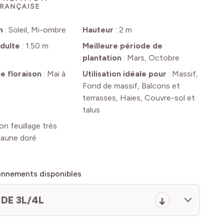
n
:
Soleil, Mi-ombre
Hauteur
:
2 m
dulte
:
1.50 m
Meilleure période de
plantation
:
Mars, Octobre
e floraison
:
Mai à
Utilisation idéale pour
:
Massif,
Fond de massif, Balcons et
terrasses, Haies, Couvre-sol et
talus
on feuillage très
jaune doré
onnements disponibles
DE 3L/4L