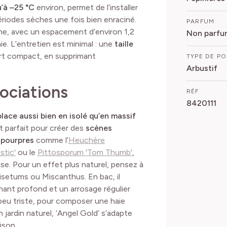
u’à –25 °C
environ, permet de l’installer
périodes sèches une fois bien enraciné.
PARFUM
mne, avec un espacement d’environ 1,2
Non parfu
ie. L’entretien est minimal : une
taille
ort compact, en supprimant
TYPE DE P
Arbustif
sociations
RÉF
8420111
lace aussi bien en isolé qu’en massif
est parfait pour créer des
scènes
s pourpres
comme l’
Heuchère
stic'
ou le
Pittosporum 'Tom Thumb'
,
use. Pour un effet plus naturel, pensez à
isetums ou Miscanthus. En bac, il
nant profond et un arrosage régulier
 peu triste, pour composer une haie
jardin naturel, ‘Angel Gold’ s’adapte
ison.