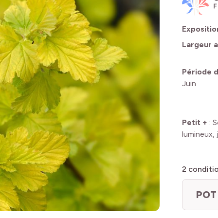
Expositio
Largeur a
Période d
Juin
Petit +
:
S
lumineux, 
2
conditi
POT 