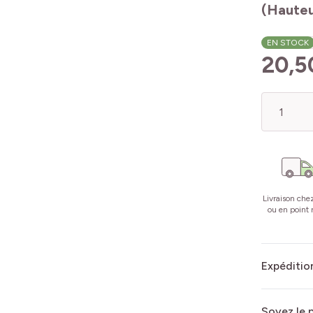
(Hauteu
EN STOCK
20,5
Quantité
Livraison che
ou en point r
Expédition
Soyez le 