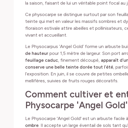
la saison, faisant de lui un véritable point focal au 
Ce physocarpe se distingue surtout par son feuillag
teinte qui met en valeur les massifs sombres et d
floraison estivale attire abeilles et pollinisateurs, c
vivant et accueillant.
Le Physocarpus ‘Angel Gold’ forme un arbuste bu
de hauteur
pour 1,5 mètre de largeur. Son port ar
feuillage caduc
, finement découpé,
apparaît d’u
conserve une belle teinte dorée tout l’été
, parfo
l’exposition. En juin, il se couvre de petites ombel
mellifères, suivies de fruits rouges décoratifs.
Comment cultiver et ent
Physocarpe 'Angel Gold'
Le Physocarpe 'Angel Gold' est un arbuste facile à 
ombre
. Il accepte un large éventail de sols tant qu